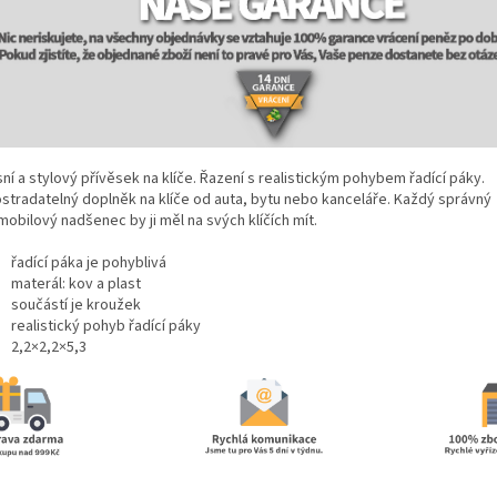
ní a stylový přívěsek na klíče. Řazení s realistickým pohybem řadící páky.
stradatelný doplněk na klíče od auta, bytu nebo kanceláře. Každý správný
obilový nadšenec by ji měl na svých klíčích mít.
řadící páka je pohyblivá
materál: kov a plast
součástí je kroužek
realistický pohyb řadící páky
2,2×2,2×5,3