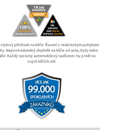
a stylový přívěsek na klíče. Řazení s realistickým pohybem
áky. Nepostradatelný doplněk na klíče od auta, bytu nebo
áře. Každý správný automobilový nadšenec by ji měl na
svých klíčích mít.