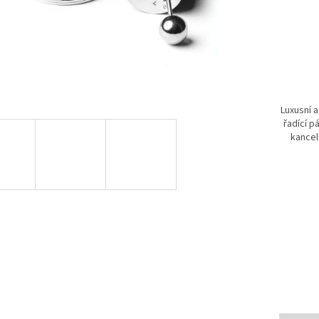
Luxusní 
řadící p
kancel