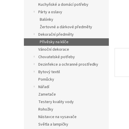
n
Kuchyňské a domácí potřeby
e
Párty a oslavy
l
Balónky
Žertovné a dárkové předměty
Dekorační předměty
Přívěsky na klíče
Vánoční dekorace
Chovatelské potřeby
Dezinfekce a ochranné prostředky
Bytový textil
Pomůcky
Nářadí
Zametače
Testery kvality vody
Rohožky
Nástavce na vysavače
Světla a lampičky