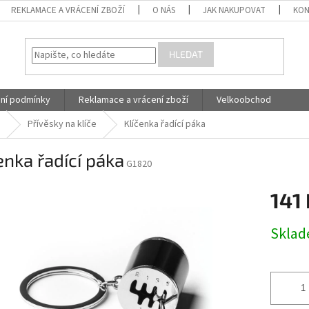
REKLAMACE A VRÁCENÍ ZBOŽÍ
O NÁS
JAK NAKUPOVAT
KON
HLEDAT
ní podmínky
Reklamace a vrácení zboží
Velkoobchod
Přívěsky na klíče
Klíčenka řadící páka
enka řadící páka
G1820
141 
Měrná
Skla
cena: