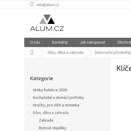
Přejít
info@alum.cz
na
obsah
O nás
Kontakty
Jak nakupovat
Obchod
Domů
Dům, dílna a zahrada
Dekorační předměty
P
Klíč
o
Přeskočit
s
Kategorie
kategorie
t
r
Hrnky kolekce 2026
a
Kuchyňské a domácí potřeby
n
Hračky, pro děti a miminka
n
í
Dům, dílna a zahrada
p
Zahrada
a
Bytové doplňky