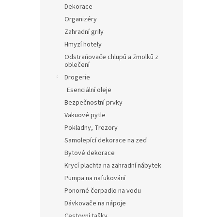
Dekorace
Organizéry
Zahradní grily
Hmyzí hotely
Odstraňovače chlupů a žmolků z
oblečení
Drogerie
Esenciální oleje
Bezpečnostní prvky
Vakuové pytle
Pokladny, Trezory
Samolepící dekorace na zeď
Bytové dekorace
Krycí plachta na zahradní nábytek
Pumpa na nafukování
Ponorné čerpadlo na vodu
Dávkovače na nápoje
Cestovní tašky