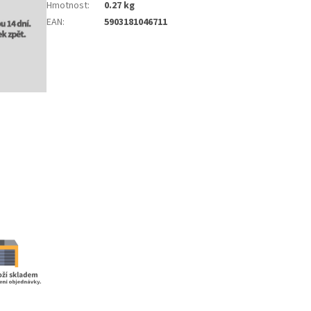
Hmotnost
:
0.27 kg
EAN
:
5903181046711