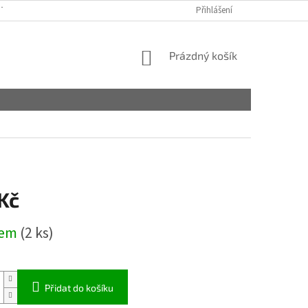
TAKTY
OBCHODNÍ PODMÍNKY
PODMÍNKY OCHRANY OSOBNÍCH ÚDA
Přihlášení
NÁKUPNÍ
Prázdný košík
KOŠÍK
Kč
dem
(2 ks)
Přidat do košíku