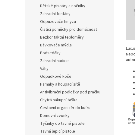
Dětské pisoáry a nočníky
Zahradní fontány
Odpuzovače hmyzu
Čistící pomůcky pro domácnost
Bezkontaktní teploměry
Dávkovače mýdla
Luxus
Podsedáky
Nepo
autom
Zahradní hadice
Váhy
Odpadkové koše
Hamaky a houpací sítě
Antivibrační podložky pod pračku
Chytrá nákupní taška
Cestovní organizér do kufru
Domovní zvonky
Tyčinky do tavné pistole
Tavná lepicí pistole