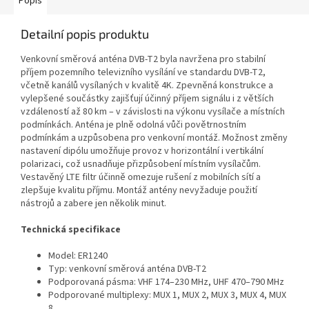
Popis
Detailní popis produktu
Venkovní směrová anténa DVB-T2 byla navržena pro stabilní
příjem pozemního televizního vysílání ve standardu DVB-T2,
včetně kanálů vysílaných v kvalitě 4K. Zpevněná konstrukce a
vylepšené součástky zajišťují účinný příjem signálu i z větších
vzdáleností až 80 km – v závislosti na výkonu vysílače a místních
podmínkách. Anténa je plně odolná vůči povětrnostním
podmínkám a uzpůsobena pro venkovní montáž. Možnost změny
nastavení dipólu umožňuje provoz v horizontální i vertikální
polarizaci, což usnadňuje přizpůsobení místním vysílačům.
Vestavěný LTE filtr účinně omezuje rušení z mobilních sítí a
zlepšuje kvalitu příjmu. Montáž antény nevyžaduje použití
nástrojů a zabere jen několik minut.
Technická specifikace
Model: ER1240
Typ: venkovní směrová anténa DVB-T2
Podporovaná pásma: VHF 174–230 MHz, UHF 470–790 MHz
Podporované multiplexy: MUX 1, MUX 2, MUX 3, MUX 4, MUX
8