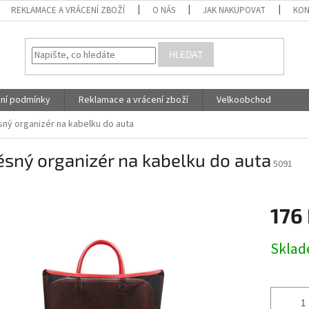
REKLAMACE A VRÁCENÍ ZBOŽÍ
O NÁS
JAK NAKUPOVAT
KON
HLEDAT
ní podmínky
Reklamace a vrácení zboží
Velkoobchod
ný organizér na kabelku do auta
sný organizér na kabelku do auta
5091
TURA OK
176
Měrná
Skla
cena: