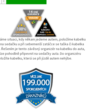
áme situaci, kdy někam jedeme autem, položíme kabelku
u na sedačku a při sebemenší zatáčce se taška či kabelka
. Řešením je tento závěsný organizér na kabelku do auta,
 lze pohodlně připevnit na sedačky auta. Do organizéru
vložíte kabelku, která se při jízdě autem nehýbe.