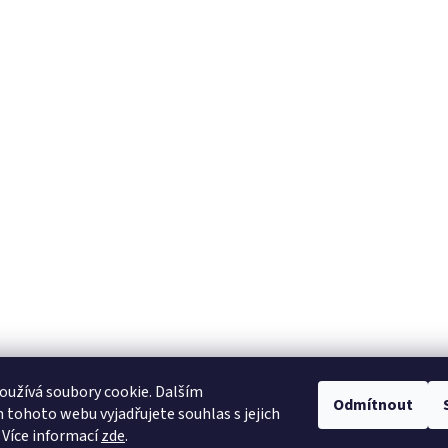
užívá soubory cookie. Dalším
Odmítnout
tohoto webu vyjadřujete souhlas s jejich
 Více informací
zde
.