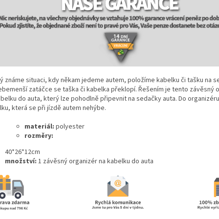
ý známe situaci, kdy někam jedeme autem, položíme kabelku či tašku na s
sebemenší zatáčce se taška či kabelka překlopí. Řešením je tento závěsný 
abelku do auta, který lze pohodlně připevnit na sedačky auta. Do organizéru
lku, která se při jízdě autem nehýbe.
materiál:
polyester
rozměry:
40*26*12cm
množství:
1 závěsný organizér na kabelku do auta