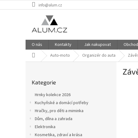
Přejít
info@alum.cz
na
obsah
O nás
Kontakty
Jak nakupovat
Obchod
Domů
Auto-moto
Organizér do auta
Závěs
P
Závě
o
Přeskočit
s
Kategorie
kategorie
INVEN
t
r
Hrnky kolekce 2026
a
Kuchyňské a domácí potřeby
n
Hračky, pro děti a miminka
n
í
Dům, dílna a zahrada
p
Elektronika
a
Kosmetika, zdraví a krása