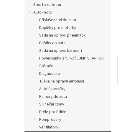
n
Sport a outdoor
e
Auto-moto
l
Příslušenství do auta
Doplňky pro motorky
Sada na opravu pneumatik
Držáky do auta
Sada na opravu karoserí
Powerbanky s funkcí JUMP STARTER
Stěrače
Diagnostika
Tužka na opravu autolaku
Autolékarničky
Kamery do auta
Sluneční clony
Brýle pro řidiče
Kompresory
Ventilátory