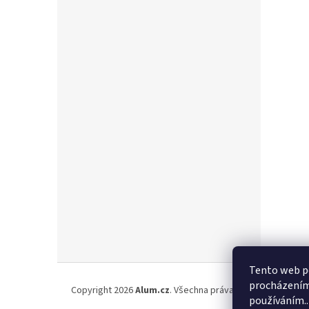
Z
Tento web po
á
procházením 
Copyright 2026
Alum.cz
. Všechna práva vyhrazena.
p
používáním..