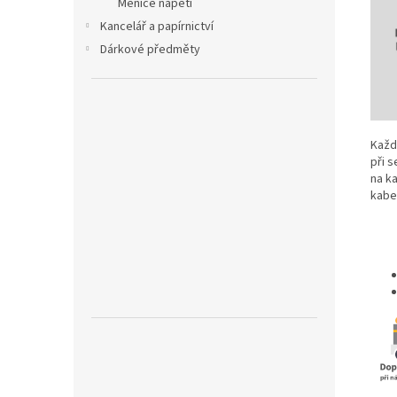
Měniče napětí
Kancelář a papírnictví
Dárkové předměty
Každ
při 
na k
kabe