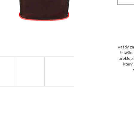
Každý zn
či tašk
překlopí
který