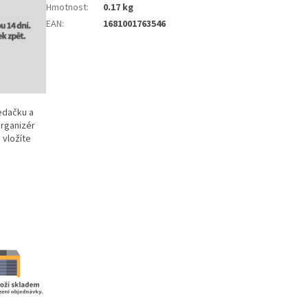
Hmotnost
:
0.17 kg
EAN
:
1681001763546
edačku a
organizér
 vložíte