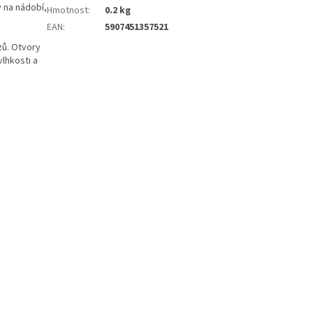
y na nádobí,
Hmotnost
:
0.2 kg
EAN
:
5907451357521
zů. Otvory
lhkosti a