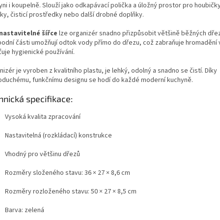
ni i koupelně. Slouží jako odkapávací polička a úložný prostor pro houbičk
ky, čisticí prostředky nebo další drobné doplňky.
nastavitelné šířce
lze organizér snadno přizpůsobit většině běžných dře
podní části umožňují odtok vody přímo do dřezu, což zabraňuje hromadění v
ťuje hygienické používání.
izér je vyroben z kvalitního plastu, je lehký, odolný a snadno se čistí. Díky
oduchému, funkčnímu designu se hodí do každé moderní kuchyně.
hnická specifikace:
Vysoká kvalita zpracování
Nastavitelná (rozkládací) konstrukce
Vhodný pro většinu dřezů
Rozměry složeného stavu: 36 × 27 × 8,6 cm
Rozměry rozloženého stavu: 50 × 27 × 8,5 cm
Barva: zelená