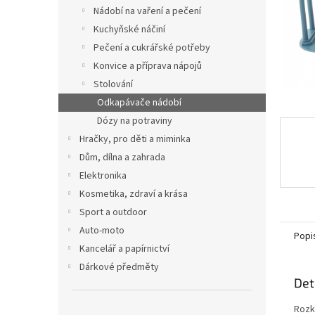
n
Nádobí na vaření a pečení
e
Kuchyňské náčiní
l
Pečení a cukrářské potřeby
Konvice a příprava nápojů
Stolování
Odkapávače nádobí
Dózy na potraviny
Hračky, pro děti a miminka
Dům, dílna a zahrada
Elektronika
Kosmetika, zdraví a krása
Sport a outdoor
Auto-moto
Popi
Kancelář a papírnictví
Dárkové předměty
Det
Rozk