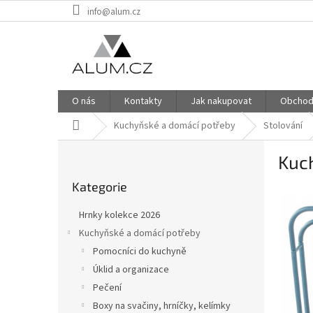
Přejít
info@alum.cz
na
obsah
O nás
Kontakty
Jak nakupovat
Obchod
Domů
Kuchyňské a domácí potřeby
Stolování
P
Kuch
o
Přeskočit
s
Kategorie
kategorie
t
r
Hrnky kolekce 2026
a
Kuchyňské a domácí potřeby
n
Pomocníci do kuchyně
n
í
Úklid a organizace
p
Pečení
a
Boxy na svačiny, hrníčky, kelímky