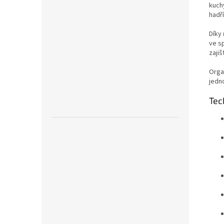
kuchy
hadří
Díky
ve s
zajiš
Organ
jedn
Tec