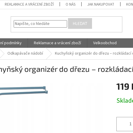
REKLAMACE A VRÁCENÍ ZBOŽÍ
O NÁS
JAK NAKUPOVAT
KON
HLEDAT
ní podmínky
Reklamace a vrácení zboží
Velkoobchod
Odkapávače nádobí
Kuchyňský organizér do dřezu – rozkládací 
yňský organizér do dřezu – rozkládac
119 
Měrná
Skla
cena: