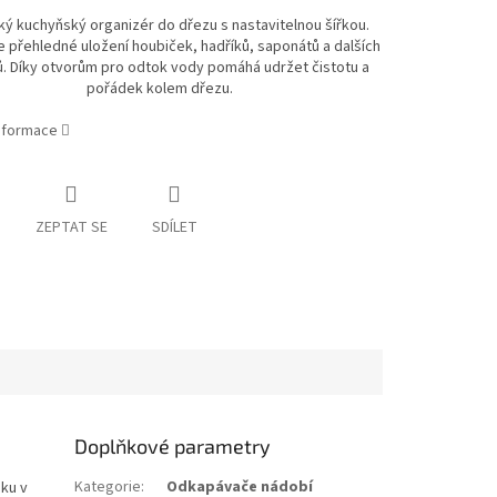
ký kuchyňský organizér do dřezu s nastavitelnou šířkou.
 přehledné uložení houbiček, hadříků, saponátů a dalších
. Díky otvorům pro odtok vody pomáhá udržet čistotu a
pořádek kolem dřezu.
informace
ZEPTAT SE
SDÍLET
Doplňkové parametry
Kategorie
:
Odkapávače nádobí
dku v