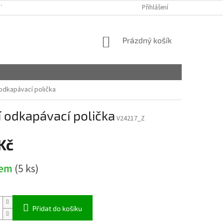
TAKTY
OBCHODNÍ PODMÍNKY
PODMÍNKY OCHRANY OSOBNÍCH ÚDA
Přihlášení
NÁKUPNÍ
Prázdný košík
KOŠÍK
odkapávací polička
í odkapávací polička
V24217_Z
Kč
dem
(5 ks)
Přidat do košíku