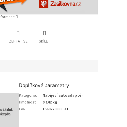
informace
ZEPTAT SE
SDÍLET
Doplňkové parametry
Kategorie
:
Nabíjecí autoadaptér
Hmotnost
:
0.142 kg
EAN
:
1568778000831