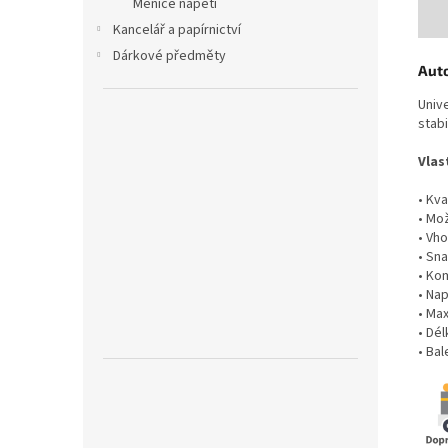
Měniče napětí
Kancelář a papírnictví
Dárkové předměty
Aut
Unive
stabi
Vlas
• Kva
• Mož
• Vh
• Sn
• Ko
• Nap
• Max
• Dé
• Bal