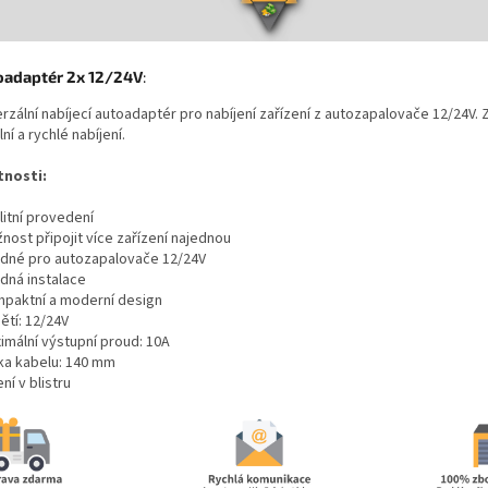
oadaptér 2x 12/24V
:
rzální nabíjecí autoadaptér pro nabíjení zařízení z autozapalovače 12/24V. Z
lní a rychlé nabíjení.
tnosti:
litní provedení
nost připojit více zařízení najednou
odné pro autozapalovače 12/24V
adná instalace
mpaktní a moderní design
ětí: 12/24V
imální výstupní proud: 10A
lka kabelu: 140 mm
ení v blistru