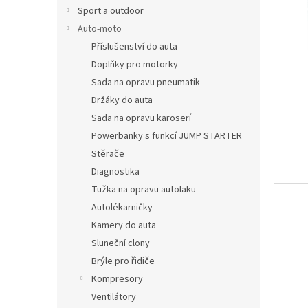
n
Sport a outdoor
e
Auto-moto
l
Příslušenství do auta
Doplňky pro motorky
Sada na opravu pneumatik
Držáky do auta
Sada na opravu karoserí
Powerbanky s funkcí JUMP STARTER
Stěrače
Diagnostika
Tužka na opravu autolaku
Autolékarničky
Kamery do auta
Sluneční clony
Brýle pro řidiče
Kompresory
Ventilátory