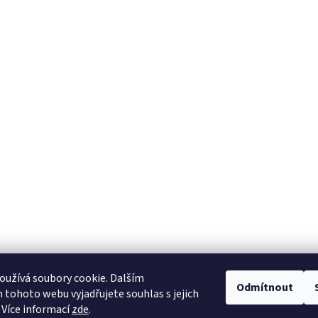
užívá soubory cookie. Dalším
Odmítnout
tohoto webu vyjadřujete souhlas s jejich
 Více informací
zde
.