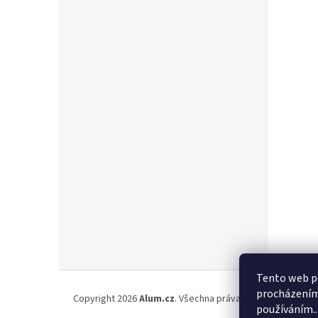
Z
Tento web po
á
procházením 
Copyright 2026
Alum.cz
. Všechna práva vyhrazena.
p
používáním..