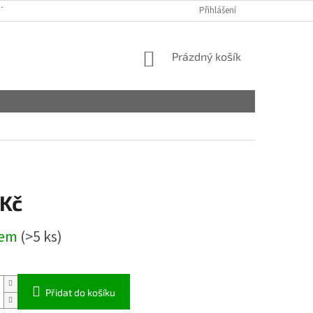
TAKTY
OBCHODNÍ PODMÍNKY
PODMÍNKY OCHRANY OSOBNÍCH ÚDA
Přihlášení
NÁKUPNÍ
Prázdný košík
KOŠÍK
 Kč
dem
(>5 ks)
Přidat do košíku