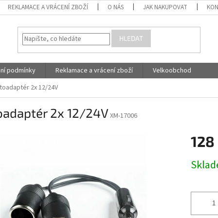
REKLAMACE A VRÁCENÍ ZBOŽÍ
O NÁS
JAK NAKUPOVAT
KON
HLEDAT
ní podmínky
Reklamace a vrácení zboží
Velkoobchod
toadaptér 2x 12/24V
oadaptér 2x 12/24V
XM-17006
128
Měrná
Skla
cena: