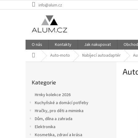
Přejít
info@alum.cz
na
obsah
O nás
Kontakty
Jak nakupovat
Obchod
Domů
Auto-moto
Nabíjecí autoadaptér
Au
P
Aut
o
Přeskočit
s
Kategorie
kategorie
t
r
Hrnky kolekce 2026
a
Kuchyňské a domácí potřeby
n
Hračky, pro děti a miminka
n
í
Dům, dílna a zahrada
p
Elektronika
a
Kosmetika, zdraví a krása