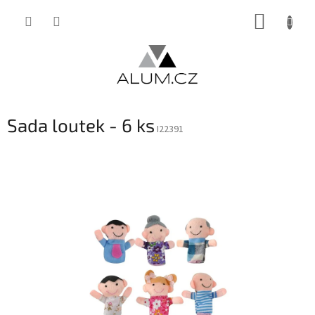
Přejít
NÁKUP
na
obsah
KOŠÍK
Sada loutek - 6 ks
I22391