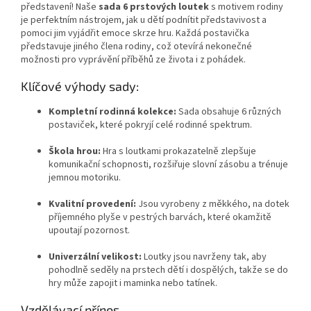
představení! Naše
sada 6 prstových loutek
s motivem rodiny
je perfektním nástrojem, jak u dětí podnítit představivost a
pomoci jim vyjádřit emoce skrze hru. Každá postavička
představuje jiného člena rodiny, což otevírá nekonečné
možnosti pro vyprávění příběhů ze života i z pohádek.
Klíčové výhody sady:
Kompletní rodinná kolekce:
Sada obsahuje 6 různých
postaviček, které pokryjí celé rodinné spektrum.
Škola hrou:
Hra s loutkami prokazatelně zlepšuje
komunikační schopnosti, rozšiřuje slovní zásobu a trénuje
jemnou motoriku.
Kvalitní provedení:
Jsou vyrobeny z měkkého, na dotek
příjemného plyše v pestrých barvách, které okamžitě
upoutají pozornost.
Univerzální velikost:
Loutky jsou navrženy tak, aby
pohodlně seděly na prstech dětí i dospělých, takže se do
hry může zapojit i maminka nebo tatínek.
Vzdělávací přínos