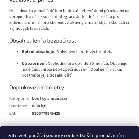
Hraní divadla pomáhá dětem budovat sebevědomí při mluvení na
veřejnosti a učí je sociální integraci. Je to ideální hračka pro
individuální hraní i pro skupinové aktivity v mateřských školách či
zájmových kroužcích.
Obsah balení a bezpečnost:
Balení obsahuje:
6 plyšových prstových loutek.
Upozornění:
Nevhodné pro děti do 36 měsíců. Obsahuje
malé části, hrozí nebezpečí udušení. Obal není hračka,
odstraňte jej z dosahu dětí.
Doplňkové parametry
Kategorie
:
Loutky a maňásci
Hmotnost
:
0.08 kg
EAN
:
5900779945425
Z
Tento web používá soubory cookie. Dalším procházením
á