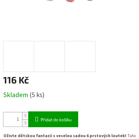
116 Kč
Měrná
Skladem
(5 ks)
cena:
Přidat do košíku
Oživte dětskou fantazii s veselou sadou 6 prstových loutek!
Tato