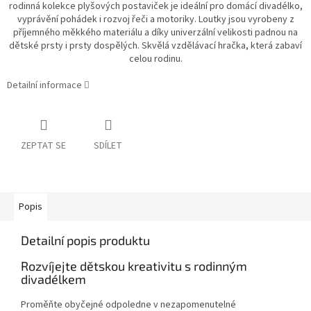
rodinná kolekce plyšových postaviček je ideální pro domácí divadélko,
vyprávění pohádek i rozvoj řeči a motoriky. Loutky jsou vyrobeny z
příjemného měkkého materiálu a díky univerzální velikosti padnou na
dětské prsty i prsty dospělých. Skvělá vzdělávací hračka, která zabaví
celou rodinu.
Detailní informace
ZEPTAT SE
SDÍLET
Popis
Detailní popis produktu
Rozvíjejte dětskou kreativitu s rodinným
divadélkem
Proměňte obyčejné odpoledne v nezapomenutelné