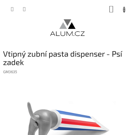
Přejít
NÁKUP
na
obsah
KOŠÍK
Vtipný zubní pasta dispenser - Psí
zadek
GM3635