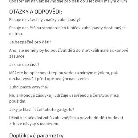
upozornění na věk: nevhodné pro děti do 3 let kvůli malým dílům
OTÁZKY A ODPOVĚDI:
Pasuje na všechny značky zubní pasty?
Pasuje na většinu standardních tubiček zubní pasty dostupných
na trhu.
Je bezpečné pro děti?
Ano, ale neměly by ho používat děti do 3 let kvůli malé silikonové
zásuvce.
Jak se cap čistí?
Můžete ho oplachovat teplou vodou a mírným mýdlem, pak
nechat vysušit před opětovným nasazením.
Zubní pasta vysychá?
Ne, silikonová zásuvka ji udržuje uzavřenou a čerstvou mezi
použitím.
Jaký je hlavní účel tohoto gadgetu?
Učinit kartáčování zubů zábavnějším a povzbudit děti budovat
zdravé návyky s úsměvem.
Doplňkové parametry