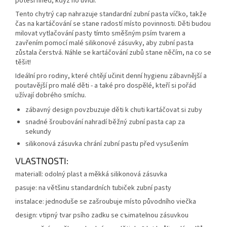
potěší hned, když ho uvidí.
Tento chytrý cap nahrazuje standardní zubní pasta víčko, takže
čas na kartáčování se stane radostí místo povinnosti. Děti budou
milovat vytlačování pasty tímto směšným psím tvarem a
zavřením pomocí malé silikonové zásuvky, aby zubní pasta
zůstala čerstvá. Náhle se kartáčování zubů stane něčím, na co se
těšit!
Ideální pro rodiny, které chtějí učinit denní hygienu zábavnější a
poutavější pro malé děti - a také pro dospělé, kteří si pořád
užívají dobrého smíchu.
zábavný design povzbuzuje děti k chuti kartáčovat si zuby
snadné šroubování nahradí běžný zubní pasta cap za
sekundy
silikonová zásuvka chrání zubní pastu před vysušením
VLASTNOSTI:
materiall: odolný plast a měkká silikonová zásuvka
pasuje: na většinu standardních tubiček zubní pasty
instalace: jednoduše se zašroubuje místo původního viečka
design: vtipný tvar psího zadku se съimatelnou zásuvkou