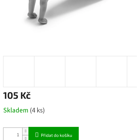
105 Kč
Měrná
Skladem
(4 ks)
cena:
Přidat do košíku