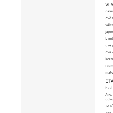
VLA
delu
dvě 
vále
japon
bambu
dvě p
dva 
kera
rozm
mate
OTÁ
Hodí
Ano,
doko
Je nů
Ano, 