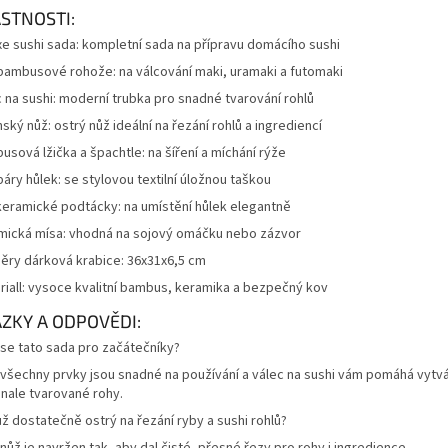
STNOSTI:
xe sushi sada: kompletní sada na přípravu domácího sushi
bambusové rohože: na válcování maki, uramaki a futomaki
c na sushi: moderní trubka pro snadné tvarování rohlů
ský nůž: ostrý nůž ideální na řezání rohlů a ingrediencí
sová lžička a špachtle: na šíření a míchání rýže
áry hůlek: se stylovou textilní úložnou taškou
keramické podtácky: na umístění hůlek elegantně
mická mísa: vhodná na sojový omáčku nebo zázvor
ěry dárková krabice: 36x31x6,5 cm
riall: vysoce kvalitní bambus, keramika a bezpečný kov
ZKY A ODPOVĚDI:
 se tato sada pro začátečníky?
 všechny prvky jsou snadné na používání a válec na sushi vám pomáhá vytv
nale tvarované rohy.
ž dostatečně ostrý na řezání ryby a sushi rohlů?
nůž je navržen tak, aby dal čisté, přesné řezy pro rohy i ingredience.