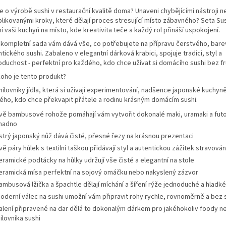
te o výrobě sushi v restaurační kvalitě doma? Unaveni chybějícími nástroji 
likovanými kroky, které dělají proces stresující místo zábavného? Seta Su
 vaši kuchyň na místo, kde kreativita teče a každý rol přináší uspokojení.
 kompletní sada vám dává vše, co potřebujete na přípravu čerstvého, bar
tického sushi. Zabaleno v elegantní dárková krabici, spojuje tradici, styl a
oduchost - perfektní pro každého, kdo chce užívat si domácího sushi bez fr
koho je tento produkt?
ilovníky jídla, která si užívají experimentování, nadšence japonské kuchyn
ého, kdo chce překvapit přátele a rodinu krásným domácím sushi.
vě bambusové rohože pomáhají vám vytvořit dokonalé maki, uramaki a fut
nadno
strý japonský nůž dává čisté, přesné řezy na krásnou prezentaci
vě páry hůlek s textilní taškou přidávají styl a autentickou zážitek stravován
eramické podtácky na hůlky udržují vše čisté a elegantní na stole
eramická mísa perfektní na sojový omáčku nebo nakyslený zázvor
ambusová lžička a špachtle dělají míchání a šíření rýže jednoduché a hladké
oderní válec na sushi umožní vám připravit rohy rychle, rovnoměrně a bez 
alení připravené na dar dělá to dokonalým dárkem pro jakéhokoliv foody n
ilovníka sushi