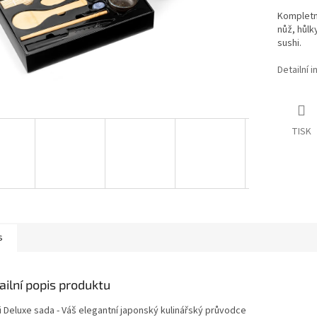
Kompletn
nůž, hůlk
sushi.
Detailní 
TISK
s
ailní popis produktu
i Deluxe sada - Váš elegantní japonský kulinářský průvodce