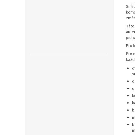
Snílí
komp
změní
Táto
auten
jedn
Pro 
Pro m
každ
d
s
o
d
k
k
b
m
b
m