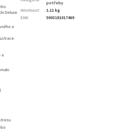
potřeby
nebo
Hmotnost
:
1.11 kg
shi Deluxe
EAN
:
5903181017469
evného a
ustrace.
ě a
omaki
í
stresu
ebo