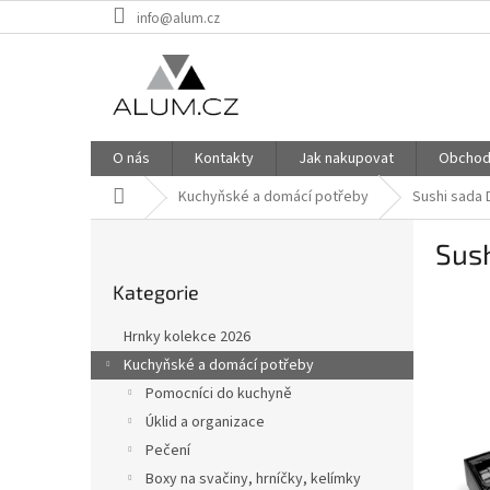
Přejít
info@alum.cz
na
obsah
O nás
Kontakty
Jak nakupovat
Obchod
Domů
Kuchyňské a domácí potřeby
Sushi sada 
P
Sus
o
Přeskočit
s
Kategorie
kategorie
t
r
Hrnky kolekce 2026
a
Kuchyňské a domácí potřeby
n
Pomocníci do kuchyně
n
í
Úklid a organizace
p
Pečení
a
Boxy na svačiny, hrníčky, kelímky