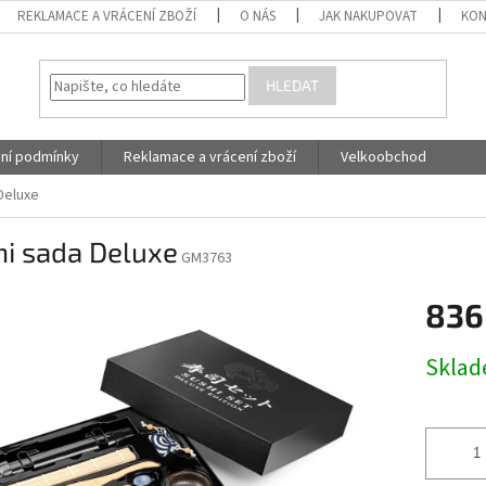
REKLAMACE A VRÁCENÍ ZBOŽÍ
O NÁS
JAK NAKUPOVAT
KON
HLEDAT
ní podmínky
Reklamace a vrácení zboží
Velkoobchod
Deluxe
hi sada Deluxe
GM3763
836
Měrná
Skla
cena: