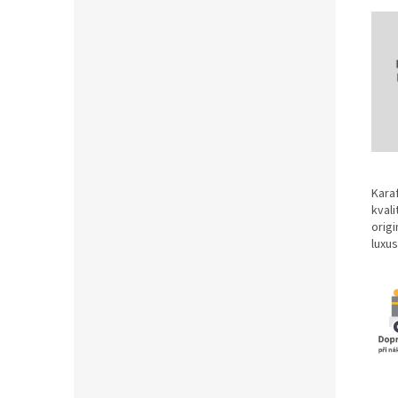
Karaf
kvali
orig
luxus