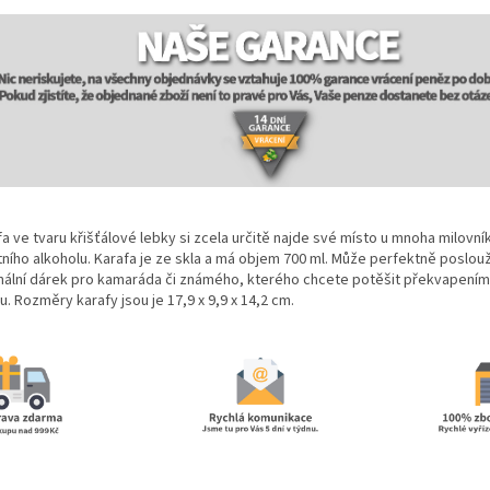
a ve tvaru křišťálové lebky si zcela určitě najde své místo u mnoha milovní
tního alkoholu. Karafa je ze skla a má objem 700 ml. Může perfektně poslouž
inální dárek pro kamaráda či známého, kterého chcete potěšit překvapení
u. Rozměry karafy jsou je 17,9 x 9,9 x 14,2 cm.