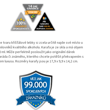
e tvaru křišťálové lebky si zcela určitě najde své místo u
lovníků kvalitního alkoholu. Karafa je ze skla a má objem
0 ml. Může perfektně posloužit jako originální dárek
ráda či známého, kterého chcete potěšit překvapením s
m luxusu. Rozměry karafy jsou je 17,9 x 9,9 x 14,2 cm.