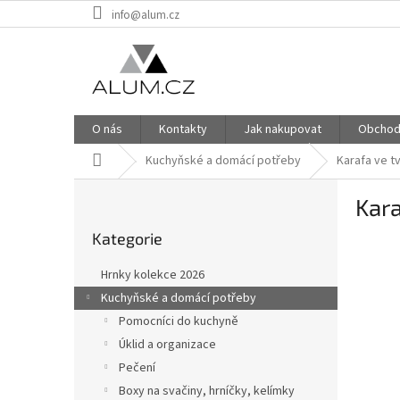
Přejít
info@alum.cz
na
obsah
O nás
Kontakty
Jak nakupovat
Obchod
Domů
Kuchyňské a domácí potřeby
Karafa ve t
P
Kara
o
Přeskočit
s
Kategorie
kategorie
t
r
Hrnky kolekce 2026
a
Kuchyňské a domácí potřeby
n
Pomocníci do kuchyně
n
í
Úklid a organizace
p
Pečení
a
Boxy na svačiny, hrníčky, kelímky