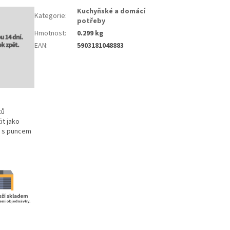
Kuchyňské a domácí
Kategorie
:
potřeby
Hmotnost
:
0.299 kg
EAN
:
5903181048883
ků
it jako
m s puncem