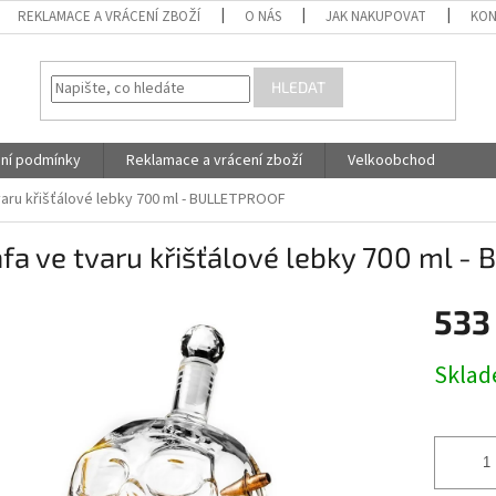
REKLAMACE A VRÁCENÍ ZBOŽÍ
O NÁS
JAK NAKUPOVAT
KON
HLEDAT
ní podmínky
Reklamace a vrácení zboží
Velkoobchod
varu křišťálové lebky 700 ml - BULLETPROOF
fa ve tvaru křišťálové lebky 700 ml 
533
Měrná
Skla
cena: