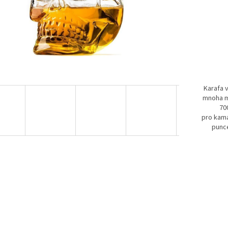
Karafa v
mnoha mi
70
pro kama
punce