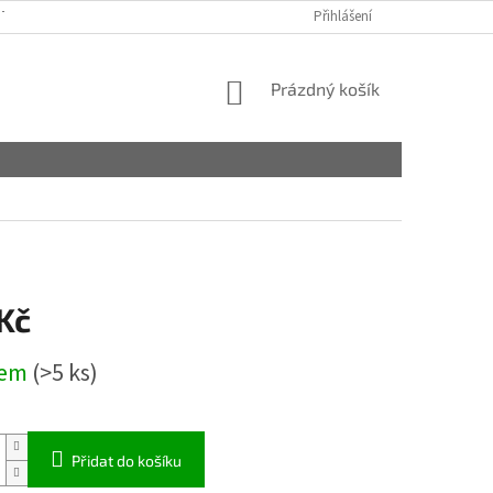
TAKTY
OBCHODNÍ PODMÍNKY
PODMÍNKY OCHRANY OSOBNÍCH ÚDA
Přihlášení
NÁKUPNÍ
Prázdný košík
KOŠÍK
Kč
dem
(>5 ks)
Přidat do košíku