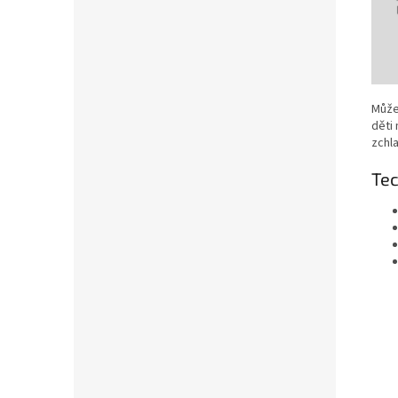
Může
děti
zchla
Tec