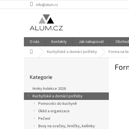
Přejít
info@alum.cz
na
obsah
O nás
Kontakty
Jak nakupovat
Obchod
Domů
Kuchyňské a domácí potřeby
Forma na le
P
For
o
Přeskočit
s
Kategorie
kategorie
t
r
Hrnky kolekce 2026
a
Kuchyňské a domácí potřeby
n
Pomocníci do kuchyně
n
í
Úklid a organizace
p
Pečení
a
Boxy na svačiny, hrníčky, kelímky