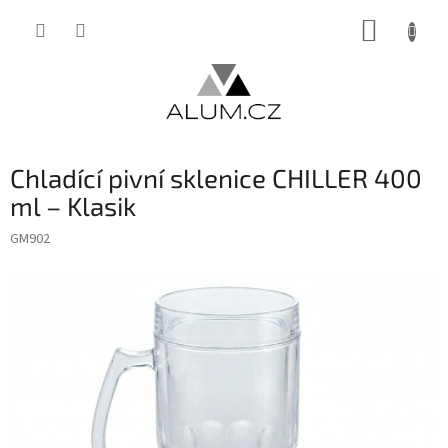
Přejít
NÁKUP
na
obsah
KOŠÍK
Chladící pivní sklenice CHILLER 400
ml – Klasik
GM902