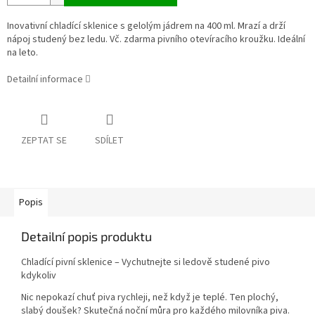
Inovativní chladící sklenice s gelolým jádrem na 400 ml. Mrazí a drží
nápoj studený bez ledu. Vč. zdarma pivního otevíracího kroužku. Ideální
na leto.
Detailní informace
ZEPTAT SE
SDÍLET
Popis
Detailní popis produktu
Chladící pivní sklenice – Vychutnejte si ledově studené pivo
kdykoliv
Nic nepokazí chuť piva rychleji, než když je teplé. Ten plochý,
slabý doušek? Skutečná noční můra pro každého milovníka piva.