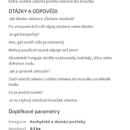
Extra: včetně zdarma pivního otevíracího kroužku
OTÁZKY A ODPOVĚDI:
Jak dlouho sklenice zůstane studená?
Po zmrazení drží váš nápoj studený velmi dlouho.
Je gel bezpečný?
Ano, gel uvnitř stěn je netoxický.
Mohu ji používat na jiné nápoje než pivo?
Absolutně! Funguje skvěle na limonády, koktejly, džus nebo
dokonce vodu.
Jak ji správně zmrazím?
Stačí umístit sklenici vzhůru nohama do mrazáku na několik
hodin.
Co je pivní kroužek?
Je to stylový otevírací kroužek zdarma.
Doplňkové parametry
Kategorie
:
Kuchyňské a domácí potřeby
Hmotnost
:
0.5 kg