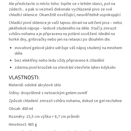
Ale představte si místo toho: topíte se v letním slunci, pot na
zádech... a pak si vezmeš dokonale vychlazené pivo ze své
chladící sklenice. Okamžitě osvěžující, neuvěřitelně uspokojující.
Chladící pivní sklenice je vaší tajnou zbraní na udržení piva – nebo
jakéhokoli nápoje – ledově studeného na déle. Stačí ji zmrazit
vzhůru nohama a je připravena na polární osvěžení. Ideální na
horké dny, grilovačky nebo jen na relaxaci po dlouhém dni.
inovativní gelové jádro udržuje váš nápoj studený na mnohem
déle
bez elektřiny nebo ledu vždy připraveno k chladění
zdarma pivní kroužek na otevírání otevřete lahev kdykoliv
VLASTNOSTI:
Materiál: odolné akrylové sklo
Stěny: dvojstěnné s netoxickým gelem uvnitř
Způsob chladení: zmrazit vzhůru nohama, dokud se gel neztuhne
Obsah: 400 ml
Rozměry: 15,5 cm výška × 8,7 cm průměr
Hmotnost: 485 g