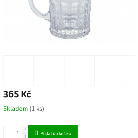
365 Kč
Měrná
Skladem
(1 ks)
cena:
Přidat do košíku