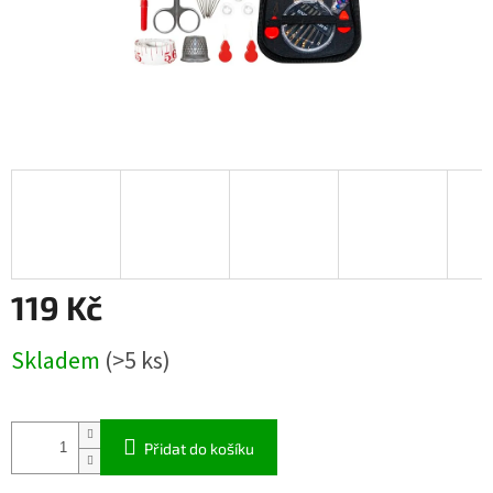
119 Kč
Měrná
Skladem
(>5 ks)
cena:
Přidat do košíku