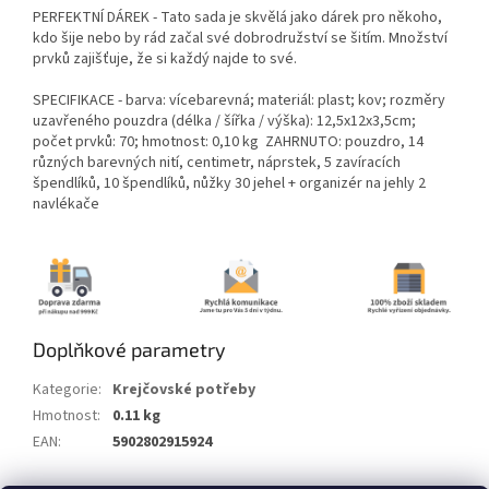
PERFEKTNÍ DÁREK - Tato sada je skvělá jako dárek pro někoho,
kdo šije nebo by rád začal své dobrodružství se šitím. Množství
prvků zajišťuje, že si každý najde to své.
SPECIFIKACE - barva: vícebarevná; materiál: plast; kov; rozměry
uzavřeného pouzdra (délka / šířka / výška): 12,5x12x3,5cm;
počet prvků: 70; hmotnost: 0,10 kg ZAHRNUTO: pouzdro, 14
různých barevných nití, centimetr, náprstek, 5 zavíracích
špendlíků, 10 špendlíků, nůžky 30 jehel + organizér na jehly 2
navlékače
Doplňkové parametry
Kategorie
:
Krejčovské potřeby
Hmotnost
:
0.11 kg
EAN
:
5902802915924