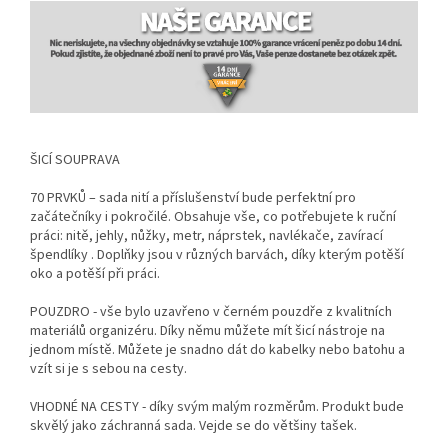
ŠICÍ SOUPRAVA
70 PRVKŮ – sada nití a příslušenství bude perfektní pro
začátečníky i pokročilé. Obsahuje vše, co potřebujete k ruční
práci: nitě, jehly, nůžky, metr, náprstek, navlékače, zavírací
špendlíky . Doplňky jsou v různých barvách, díky kterým potěší
oko a potěší při práci.
POUZDRO - vše bylo uzavřeno v černém pouzdře z kvalitních
materiálů organizéru. Díky němu můžete mít šicí nástroje na
jednom místě. Můžete je snadno dát do kabelky nebo batohu a
vzít si je s sebou na cesty.
VHODNÉ NA CESTY - díky svým malým rozměrům. Produkt bude
skvělý jako záchranná sada. Vejde se do většiny tašek.