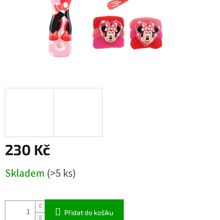
230 Kč
Měrná
Skladem
(>5 ks)
cena:
Přidat do košíku