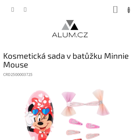
Přejít
NÁKUP
na
obsah
KOŠÍK
Kosmetická sada v batůžku Minnie
Mouse
CRD2500003725