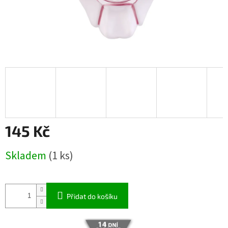
145 Kč
Měrná
Skladem
(1 ks)
cena:
Přidat do košíku