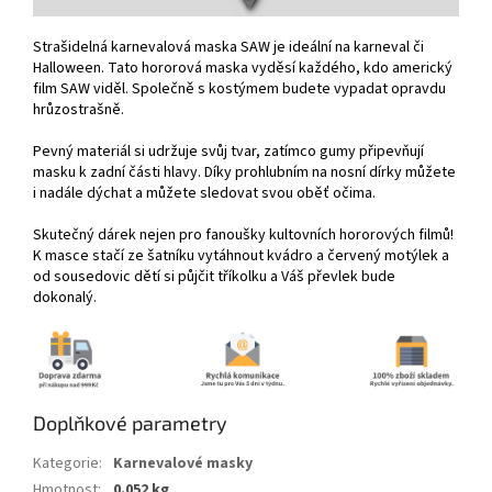
Strašidelná karnevalová maska SAW je ideální na karneval či
Halloween. Tato hororová maska vyděsí každého, kdo americký
film SAW viděl. Společně s kostýmem budete vypadat opravdu
hrůzostrašně.
Pevný materiál si udržuje svůj tvar, zatímco gumy připevňují
masku k zadní části hlavy. Díky prohlubním na nosní dírky můžete
i nadále dýchat a můžete sledovat svou oběť očima.
Skutečný dárek nejen pro fanoušky kultovních hororových filmů!
K masce stačí ze šatníku vytáhnout kvádro a červený motýlek a
od sousedovic dětí si půjčit tříkolku a Váš převlek bude
dokonalý.
Doplňkové parametry
Kategorie
:
Karnevalové masky
Hmotnost
:
0.052 kg