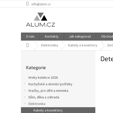
Přejít
info@alum.cz
na
obsah
O nás
Kontakty
Jak nakupovat
Obchod
Domů
Elektronika
Kabely a konektory
Det
P
Dete
o
Přeskočit
s
Kategorie
kategorie
t
r
Hrnky kolekce 2026
a
Kuchyňské a domácí potřeby
n
Hračky, pro děti a miminka
n
í
Dům, dílna a zahrada
p
Elektronika
a
Kabely a konektory