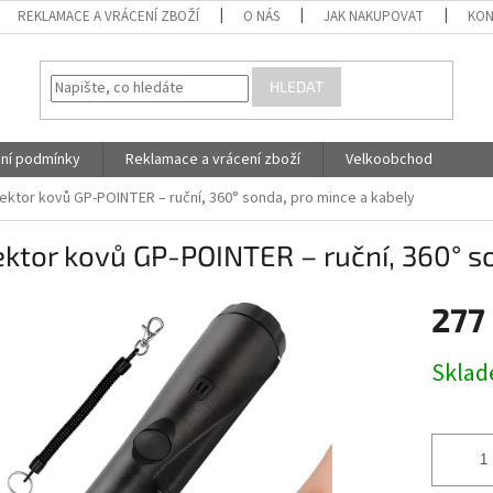
REKLAMACE A VRÁCENÍ ZBOŽÍ
O NÁS
JAK NAKUPOVAT
KON
HLEDAT
ní podmínky
Reklamace a vrácení zboží
Velkoobchod
ektor kovů GP-POINTER – ruční, 360° sonda, pro mince a kabely
ktor kovů GP-POINTER – ruční, 360° s
277
Měrná
Skla
cena: