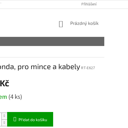
TAKTY
OBCHODNÍ PODMÍNKY
PODMÍNKY OCHRANY OSOBNÍCH ÚDA
Přihlášení
NÁKUPNÍ
Prázdný košík
KOŠÍK
onda, pro mince a kabely
RT-E627
 Kč
dem
(4 ks)
Přidat do košíku