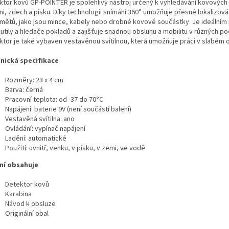
ktor kovů GP-POINTER je spolehlivý nástroj určený k vyhledávání kovovýc
mi, zdech a písku. Díky technologii snímání 360° umožňuje přesné lokalizová
mětů, jako jsou mince, kabely nebo drobné kovové součástky. Je ideálním
kutily a hledače pokladů a zajišťuje snadnou obsluhu a mobilitu v různých p
ktor je také vybaven vestavěnou svítilnou, která umožňuje práci v slabém o
nická specifikace
Rozměry: 23 x 4 cm
Barva: černá
Pracovní teplota: od -37 do 70°C
Napájení: baterie 9V (není součástí balení)
Vestavěná svítilna: ano
Ovládání: vypínač napájení
Ladění: automatické
Použití: uvnitř, venku, v písku, v zemi, ve vodě
ní obsahuje
Detektor kovů
Karabina
Návod k obsluze
Originální obal