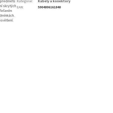
h předmětů
Kategorie
:
Kabely a konektory
ní skrytých
EAN
:
5904806161840
 řešením
odmínkách.
světlení.