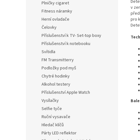
Dete
Plničky cigaret
v ze
Fitness náramky
před
Herní ovladače
pro 
Dete
Čelovky
Příslušenství k TV- Set-top boxy
Tech
Příslušenství k notebooku
Svítidla
FM Transmitterry
Podložky pod myš
Chytré hodinky
Alkohol testery
Příslušenství Apple Watch
Vysílačky
Bale
Selfie tyče
Ruční vysavače
Hledač klíčů
Párty LED reflektor