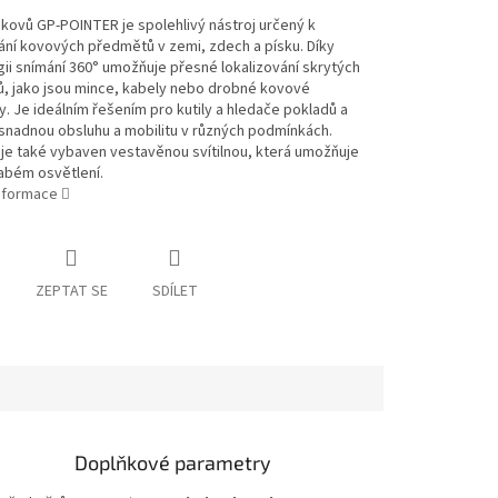
kovů GP-POINTER je spolehlivý nástroj určený k
ní kovových předmětů v zemi, zdech a písku. Díky
ii snímání 360° umožňuje přesné lokalizování skrytých
, jako jsou mince, kabely nebo drobné kovové
. Je ideálním řešením pro kutily a hledače pokladů a
 snadnou obsluhu a mobilitu v různých podmínkách.
je také vybaven vestavěnou svítilnou, která umožňuje
labém osvětlení.
informace
ZEPTAT SE
SDÍLET
Doplňkové parametry