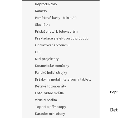
n
Reproduktory
e
Kamery
l
Paměťové karty - Mikro SD
Sluchátka
Příslušenství k televizorům
Překladače a elektroničtí průvodci
Ochlazovače vzduchu
GPS
Mini projektory
Kosmetické pomůcky
Pánské holící strojky
Držáky na mobilní telefony a tablety
Dětské fotoaparáty
Popi
Foto, video světla
Viruální realita
Topení a přímotopy
Det
Karaoke mikrofony