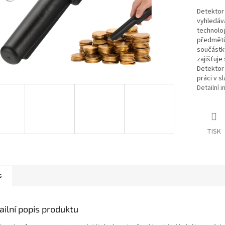
Detektor 
vyhledává
technolog
předmětů
součástky
zajišťuje
Detektor 
práci v s
Detailní 
TISK
s
ailní popis produktu