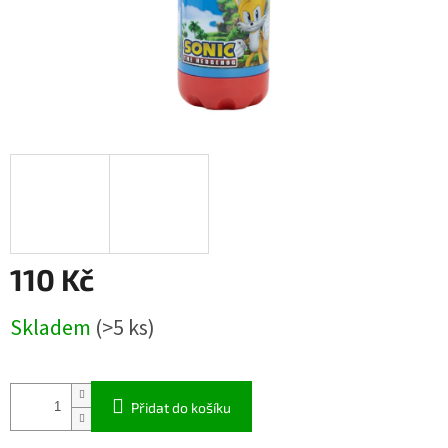
110 Kč
Měrná
Skladem
(>5 ks)
cena:
Přidat do košíku