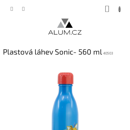
Přejít
NÁKUP
na
obsah
KOŠÍK
Plastová láhev Sonic- 560 ml
40503
INVENTURA OK