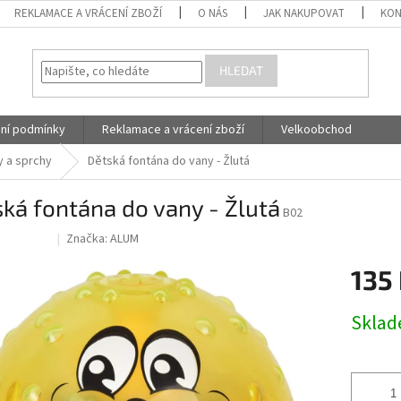
REKLAMACE A VRÁCENÍ ZBOŽÍ
O NÁS
JAK NAKUPOVAT
KON
HLEDAT
ní podmínky
Reklamace a vrácení zboží
Velkoobchod
y a sprchy
Dětská fontána do vany - Žlutá
ká fontána do vany - Žlutá
B02
Značka:
ALUM
TURA OK
135
Měrná
Skla
cena: