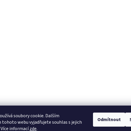
užívá soubory cookie. Dalším
Odmítnout
tohoto webu vyjadřujete souhlas s jejich
 Více informací
zde
.