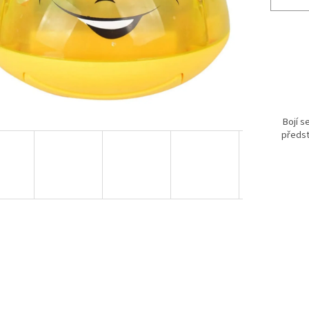
Bojí s
předst