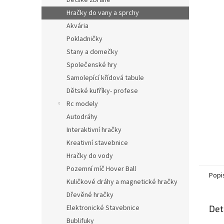
Dětské zbraně
Hračky do vany a sprchy
Akvária
Pokladničky
Stany a domečky
Společenské hry
Samolepící křídová tabule
Dětské kufříky- profese
Rc modely
Autodráhy
Interaktivní hračky
Kreativní stavebnice
Hračky do vody
Pozemní míč Hover Ball
Popi
Kuličkové dráhy a magnetické hračky
Dřevěné hračky
Elektronické Stavebnice
Det
Bublifuky