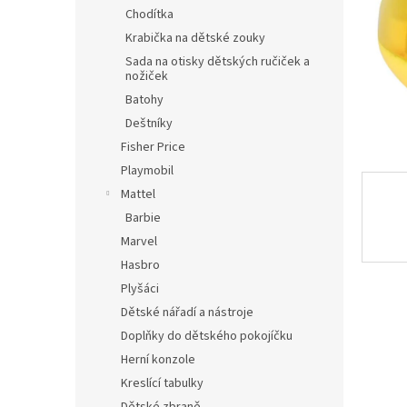
n
Chodítka
e
Krabička na dětské zouky
l
Sada na otisky dětských ručiček a
nožiček
Batohy
Deštníky
Fisher Price
Playmobil
Mattel
Barbie
Marvel
Hasbro
Plyšáci
Dětské nářadí a nástroje
Doplňky do dětského pokojíčku
Herní konzole
Kreslící tabulky