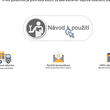
Před použitím je potřeba vložit 3x AAA baterie- nejsou součástí ba