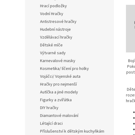
Hrací podložky
Vodní Hračky
Antistresové hračky
Hudební nástroje
Vzdělávací hračky
Dětské míče
Výtvarné sady
Karnevalové masky
Boj
Poku
Kosmetika/ líčení pro holky
post
Vojáčci/ Vojenské auta
Hračky pro nejmenší
Děte
Autíčka a jiné modely
roze
Figurky a zvířátka
hrač
DIY hračky
Diamantové malování
Létající draci
Příslušenství k dětským kuchyňkám