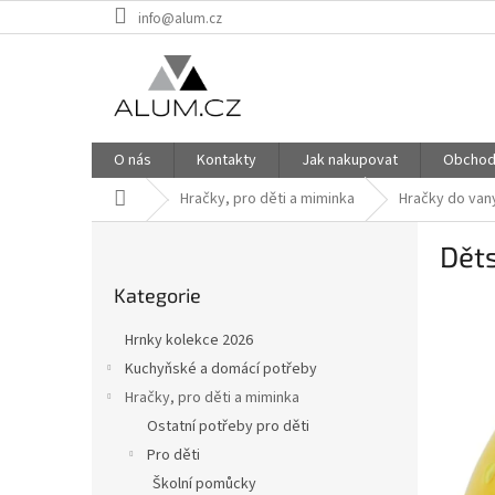
Přejít
info@alum.cz
na
obsah
O nás
Kontakty
Jak nakupovat
Obchod
Domů
Hračky, pro děti a miminka
Hračky do van
P
Děts
o
Přeskočit
s
Kategorie
kategorie
INVEN
t
r
Hrnky kolekce 2026
a
Kuchyňské a domácí potřeby
n
Hračky, pro děti a miminka
n
í
Ostatní potřeby pro děti
p
Pro děti
a
Školní pomůcky