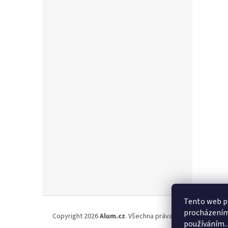
Z
Tento web po
á
procházením 
Copyright 2026
Alum.cz
. Všechna práva vyhrazena.
p
používáním..