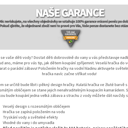
í se vaše děti vody? Dostat děti dobrovolně do vany u vás představuje nadl
d ano, máme pro vás tip, jak dětem koupání zpříjemnit. Veselá hračka do 
arat o parádní zábavu! Položením hračky na vodní hladinu aktivujete světeln
hračka navíc začne stříkat vodu!
m se určitě bude líbit i pěkný design hračky. Kulatá hračka ve žluté barvě s
smátým obličejem se stane jejich nenahraditelným koupacím kamarádem. S
kou bude koupání jedna velká zábava a strachu z vody můžete dát navždy
Veselý
design s rozesmátým obličejem
Hračka se zapíná položením na vodu
Tryskání vody a světelné efekty
Vhodné do vany i do umyvadla