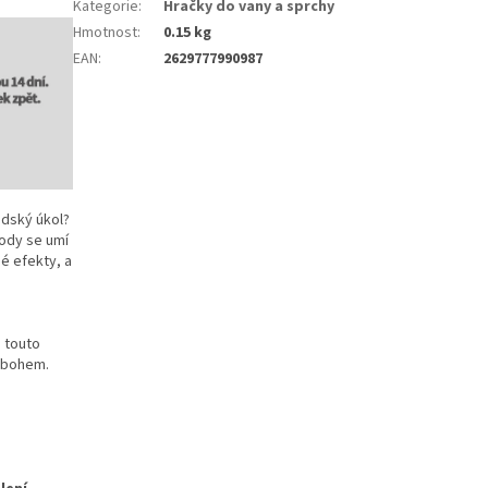
Kategorie
:
Hračky do vany a sprchy
Hmotnost
:
0.15 kg
EAN
:
2629777990987
idský úkol?
vody se umí
é efekty, a
 touto
 sbohem.