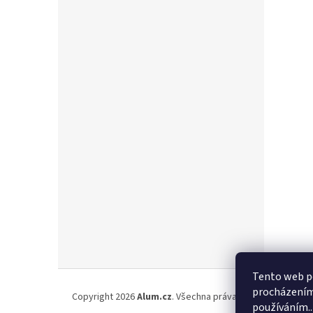
Z
Tento web po
á
procházením 
Copyright 2026
Alum.cz
. Všechna práva vyhrazena.
p
používáním..