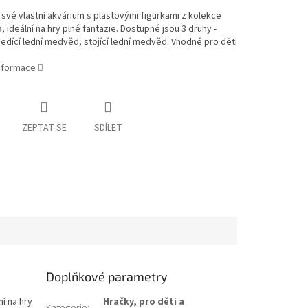
 své vlastní akvárium s plastovými figurkami z kolekce
, ideální na hry plné fantazie. Dostupné jsou 3 druhy -
sedící lední medvěd, stojící lední medvěd. Vhodné pro děti
informace
ZEPTAT SE
SDÍLET
Doplňkové parametry
í na hry
Hračky, pro děti a
Kategorie
: