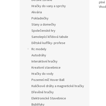
Dětské zbraně
plné 
Hračky do vany a sprchy
Vhodn
Akvária
Pokladničky
Stany a domečky
Společenské hry
Samolepící křídová tabule
Dětské kufříky- profese
Rc modely
Autodráhy
Interaktivní hračky
Kreativní stavebnice
Hračky do vody
Pozemní míč Hover Ball
Kuličkové dráhy a magnetické hračky
Dřevěné hračky
Elektronické Stavebnice
Bublifuky