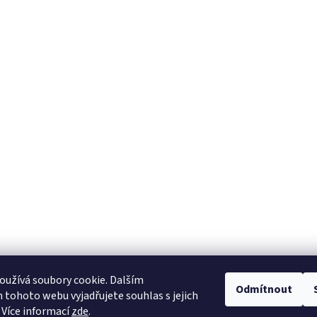
užívá soubory cookie. Dalším
Odmítnout
tohoto webu vyjadřujete souhlas s jejich
 Více informací
zde
.