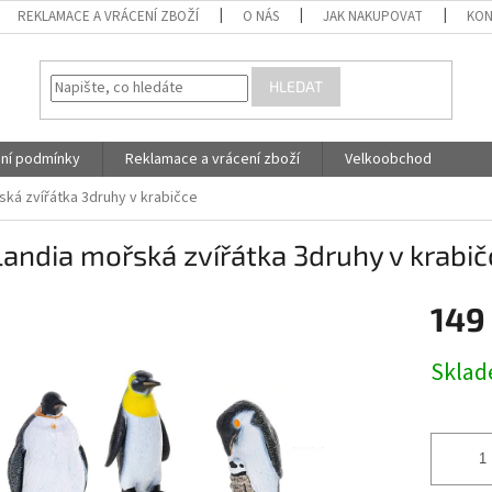
REKLAMACE A VRÁCENÍ ZBOŽÍ
O NÁS
JAK NAKUPOVAT
KON
HLEDAT
ní podmínky
Reklamace a vrácení zboží
Velkoobchod
ká zvířátka 3druhy v krabičce
andia mořská zvířátka 3druhy v krabič
149
Měrná
Skla
cena: