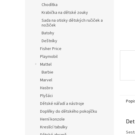
n
Chodítka
e
Krabička na dětské zouky
l
Sada na otisky dětských ručiček a
nožiček
Batohy
Deštníky
Fisher Price
Playmobil
Mattel
Barbie
Marvel
Hasbro
Plyšáci
Popi
Dětské nářadí a nástroje
Doplňky do dětského pokojíčku
Herní konzole
Det
Kreslící tabulky
Sesta