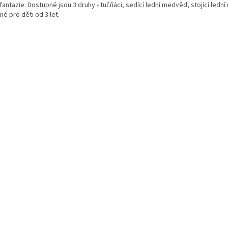
fantazie. Dostupné jsou 3 druhy - tučňáci, sedící lední medvěd, stojící ledn
é pro děti od 3 let.