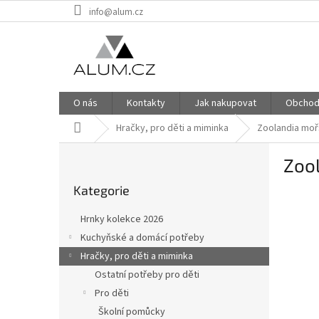
Přejít
info@alum.cz
na
obsah
O nás
Kontakty
Jak nakupovat
Obchod
Domů
Hračky, pro děti a miminka
Zoolandia mořs
P
Zool
o
Přeskočit
s
Kategorie
kategorie
t
r
Hrnky kolekce 2026
a
Kuchyňské a domácí potřeby
n
Hračky, pro děti a miminka
n
í
Ostatní potřeby pro děti
p
Pro děti
a
Školní pomůcky