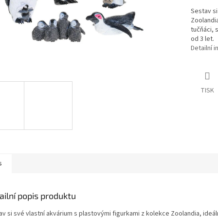
Sestav si
Zoolandia
tučňáci, 
od 3 let.
Detailní 
TISK
s
ailní popis produktu
v si své vlastní akvárium s plastovými figurkami z kolekce Zoolandia, ideáln