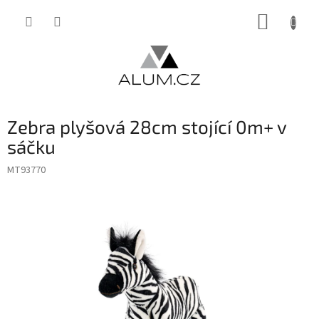
Přejít
NÁKUP
na
obsah
KOŠÍK
Zebra plyšová 28cm stojící 0m+ v
sáčku
MT93770