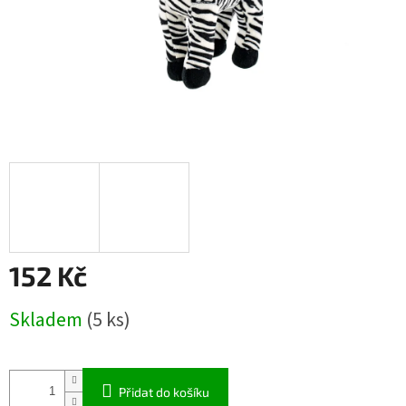
152 Kč
Měrná
Skladem
(5 ks)
cena:
Přidat do košíku