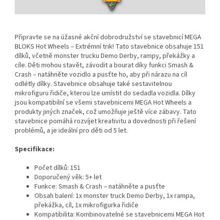
Připravte se na úžasné akční dobrodružství se stavebnicí MEGA
BLOKS Hot Wheels – Extrémní trik! Tato stavebnice obsahuje 151
dílků, včetně monster trucku Demo Derby, rampy, překážky a
cíle. Děti mohou stavět, závodit a bourat díky funkci Smash &
Crash – natáhněte vozidlo a pusťte ho, aby při nárazu na cíl
odlétly dílky. Stavebnice obsahuje také sestavitelnou
mikrofiguru řidiče, kterou lze umístit do sedadla vozidla. Dílky
jsou kompatibilní se všemi stavebnicemi MEGA Hot Wheels a
produkty jiných značek, což umožňuje ještě více zábavy. Tato
stavebnice pomáhá rozvíjet kreativitu a dovednosti při řešení
problémů, a je ideální pro děti od 5 let.
Specifikace:
Počet dílků: 151
Doporučený věk: 5+ let
Funkce: Smash & Crash – natáhněte a pusťte
Obsah balení: 1x monster truck Demo Derby, 1x rampa,
překážka, cíl, 1x mikrofigurka řidiče
Kompatibilita: Kombinovatelné se stavebnicemi MEGA Hot