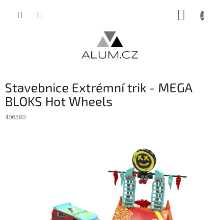
Přejít
NÁKUP
na
obsah
KOŠÍK
Stavebnice Extrémní trik - MEGA
BLOKS Hot Wheels
406580