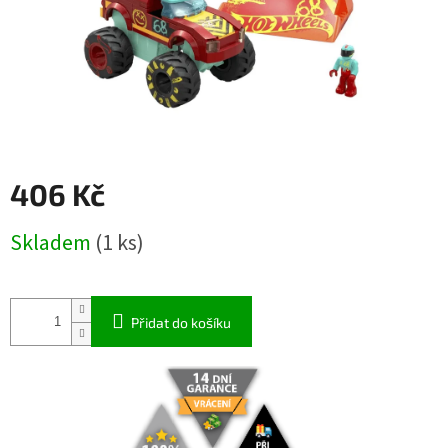
406 Kč
Měrná
Skladem
(1 ks)
cena:
Přidat do košíku