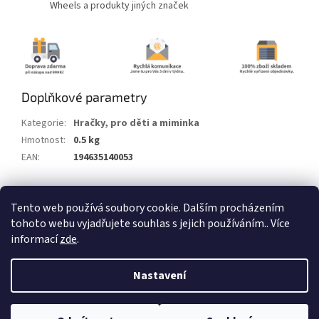
Wheels a produkty jiných značek
Doplňkové parametry
Kategorie
:
Hračky, pro děti a miminka
Hmotnost
:
0.5 kg
EAN
:
194635140053
Z
Tento web používá soubory cookie. Dalším procházením
á
tohoto webu vyjadřujete souhlas s jejich používáním.. Více
Vytvořil Shoptet
p
informací
zde
.
a
t
Copyright 2026
Alum.cz
. Všechna práva vyhrazena.
Nastavení
í