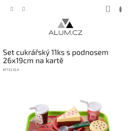
Přejít
NÁKUP
na
obsah
KOŠÍK
Set cukrářský 11ks s podnosem
26x19cm na kartě
MT81414