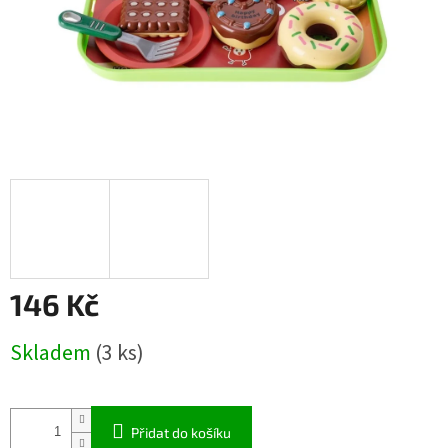
146 Kč
Měrná
Skladem
(3 ks)
cena:
Přidat do košíku