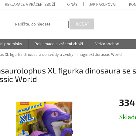
REKLAMACE A VRÁCENÍ ZBOŽÍ
O NÁS
JAK NAKUPOVAT
KON
HLEDAT
ní podmínky
Reklamace a vrácení zboží
Velkoobchod
s XL figurka dinosaura se světly a zvuky - Imaginext Jurassic World
saurolophus XL figurka dinosaura se s
ssic World
334
Měrná
Skla
cena: