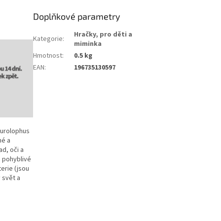
Doplňkové parametry
Hračky, pro děti a
Kategorie
:
miminka
Hmotnost
:
0.5 kg
EAN
:
196735130597
aurolophus
né a
d, oči a
é pohyblivé
erie (jsou
ý svět a