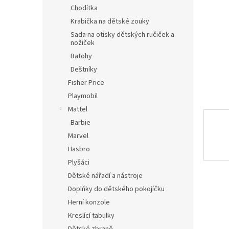
n
Chodítka
e
Krabička na dětské zouky
l
Sada na otisky dětských ručiček a
nožiček
Batohy
Deštníky
Fisher Price
Playmobil
Mattel
Barbie
Marvel
Hasbro
Plyšáci
Dětské nářadí a nástroje
Doplňky do dětského pokojíčku
Herní konzole
Kreslící tabulky