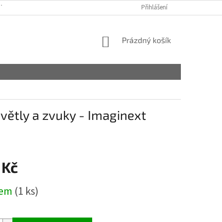
TAKTY
OBCHODNÍ PODMÍNKY
PODMÍNKY OCHRANY OSOBNÍCH ÚDA
Přihlášení
NÁKUPNÍ
Prázdný košík
KOŠÍK
větly a zvuky - Imaginext
 Kč
dem
(1 ks)