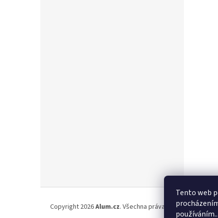
Z
Tento web po
á
procházením 
Copyright 2026
Alum.cz
. Všechna práva vyhrazena.
p
používáním..