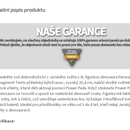
ailní popis produktu
edněte své dobrodružství z Jurského světa s XL figurkou dinosaura Paras
maginext! Tento přátelský býložravec, vysoký 25,4 cm, nabízí skvělé světel
ové efekty, které děti aktivují pomocí Power Padu. Když stisknete Power Pa
inosaura se rozsvítí a spustí se realistické dinosauří zvuky. Figurka má tak
 nohy, krk a čelist, což umožňuje autentickou hru. Vyžaduje 3 knoflíkové bat
stí balení). Ideální pro předškoláky ve věku od 3 do 8 let, kteří milují Jursk
ěhy o dinosaurech.
ifikace: