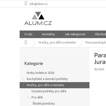
Přejít
info@alum.cz
na
obsah
O nás
Kontakty
Jak nakupovat
Obchod
Domů
Hračky, pro děti a miminka
Parasaurolophu
P
Para
o
Přeskočit
s
Jura
Kategorie
kategorie
t
411630
r
Hrnky kolekce 2026
a
Kuchyňské a domácí potřeby
n
Hračky, pro děti a miminka
n
í
Ostatní potřeby pro děti
p
Pro děti
a
Školní pomůcky