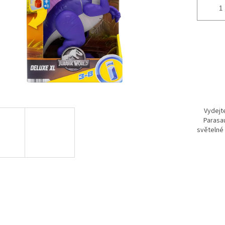
Vydejt
Parasa
světelné 