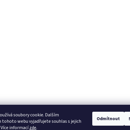
užívá soubory cookie. Dalším
Odmítnout
tohoto webu vyjadřujete souhlas s jejich
 Více informací
zde
.