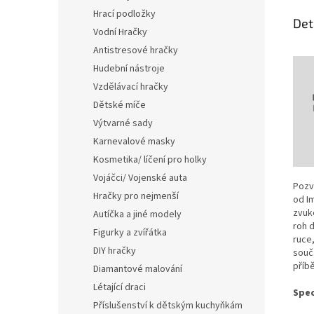
Hrací podložky
Det
Vodní Hračky
Antistresové hračky
Hudební nástroje
Vzdělávací hračky
Dětské míče
Výtvarné sady
Karnevalové masky
Kosmetika/ líčení pro holky
Vojáčci/ Vojenské auta
Pozv
Hračky pro nejmenší
od I
zvuk
Autíčka a jiné modely
roh d
Figurky a zvířátka
ruce,
DIY hračky
součá
příb
Diamantové malování
Létající draci
Spec
Příslušenství k dětským kuchyňkám