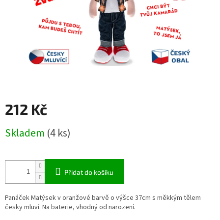
212 Kč
Měrná
Skladem
(4 ks)
cena:
Přidat do košíku
Panáček Matýsek v oranžové barvě o výšce 37cm s měkkým tělem
česky mluví. Na baterie, vhodný od narození.