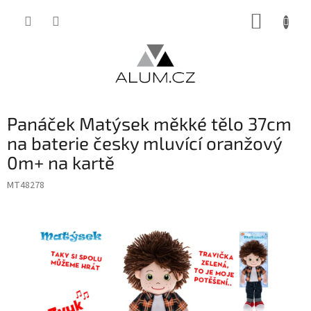
Přejít
NÁKUP
na
obsah
KOŠÍK
Panáček Matýsek měkké tělo 37cm
na baterie česky mluvící oranžový
0m+ na kartě
MT48278