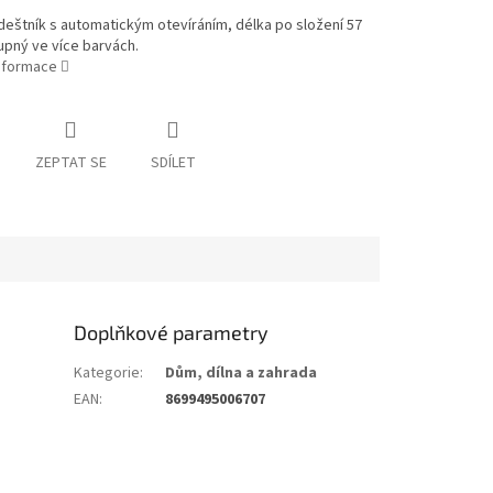
deštník s automatickým otevíráním, délka po složení 57
pný ve více barvách.
informace
ZEPTAT SE
SDÍLET
Doplňkové parametry
Kategorie
:
Dům, dílna a zahrada
EAN
:
8699495006707