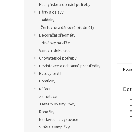
n
Kuchyňské a domácí potřeby
e
Párty a oslavy
l
Balónky
Žertovné a dárkové předměty
Dekorační předměty
Přívěsky na klíče
Vánoční dekorace
Chovatelské potřeby
Dezinfekce a ochranné prostředky
Popi
Bytový textil
Pomůcky
Det
Nářadí
Zametače
Testery kvality vody
Rohožky
Nástavce na vysavače
Světla a lampičky