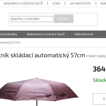
REKLAMACE A VRÁCENÍ ZBOŽÍ
O NÁS
JAK NAKUPOVAT
KON
HLEDAT
ní podmínky
Reklamace a vrácení zboží
Velkoobchod
tomatický 57cm
ník skládací automatický 57cm
ITMART24698
364
Měrná
Skla
cena: