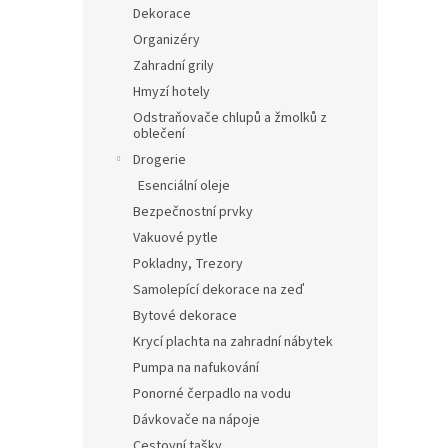
Dekorace
Organizéry
Zahradní grily
Hmyzí hotely
Odstraňovače chlupů a žmolků z
oblečení
Drogerie
Esenciální oleje
Bezpečnostní prvky
Vakuové pytle
Pokladny, Trezory
Samolepící dekorace na zeď
Bytové dekorace
Krycí plachta na zahradní nábytek
Pumpa na nafukování
Ponorné čerpadlo na vodu
Dávkovače na nápoje
Cestovní tašky