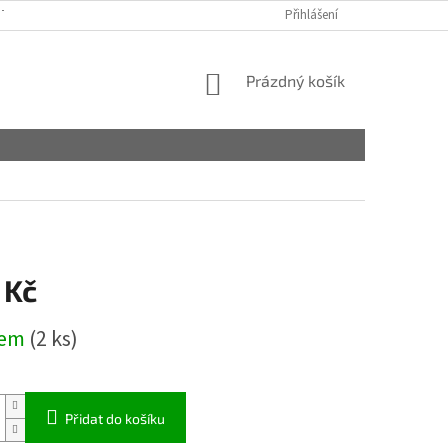
TAKTY
OBCHODNÍ PODMÍNKY
PODMÍNKY OCHRANY OSOBNÍCH ÚDA
Přihlášení
NÁKUPNÍ
Prázdný košík
KOŠÍK
 Kč
dem
(2 ks)
Přidat do košíku