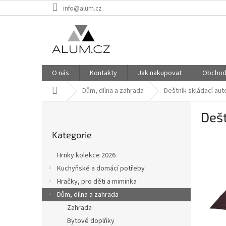
Přejít
info@alum.cz
na
obsah
O nás
Kontakty
Jak nakupovat
Obchod
Domů
Dům, dílna a zahrada
Deštník skládací au
P
Dešt
o
Přeskočit
s
Kategorie
kategorie
t
r
Hrnky kolekce 2026
a
Kuchyňské a domácí potřeby
n
Hračky, pro děti a miminka
n
í
Dům, dílna a zahrada
p
Zahrada
a
Bytové doplňky