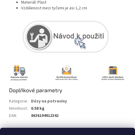
Materiál: Plast
Vzdálenost mezi tyčemi je asi 1,2 cm
Doplňkové parametry
Kategorie
:
Dózy na potraviny
Hmotnost
:
0.58 kg
EAN
:
8636194912342
Z