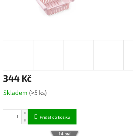
344 Kč
Měrná
Skladem
(>5 ks)
cena:
Přidat do košíku