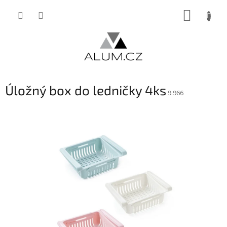
Přejít
NÁKUP
na
obsah
KOŠÍK
Úložný box do ledničky 4ks
9.966