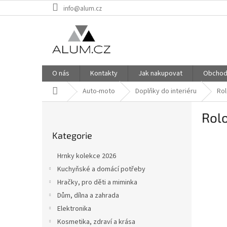
Přejít
info@alum.cz
na
obsah
O nás
Kontakty
Jak nakupovat
Obchod
Domů
Auto-moto
Doplňky do interiéru
Rol
P
Rolo
o
Přeskočit
s
Kategorie
kategorie
t
r
Hrnky kolekce 2026
a
Kuchyňské a domácí potřeby
n
Hračky, pro děti a miminka
n
í
Dům, dílna a zahrada
p
Elektronika
a
Kosmetika, zdraví a krása