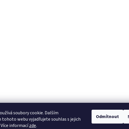
užívá soubory cookie. Dalším
Odmítnout
tohoto webu vyjadřujete souhlas s jejich
 Více informací
zde
.