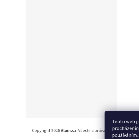
Z
Tento web po
á
procházením 
Copyright 2026
Alum.cz
. Všechna práva vyhrazena.
p
používáním..