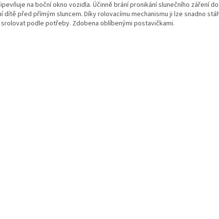
ipevňuje na boční okno vozidla. Účinně brání pronikání slunečního záření do 
ní dítě před přímým sluncem. Díky rolovacímu mechanismu ji lze snadno stá
 srolovat podle potřeby. Zdobena oblíbenými postavičkami.