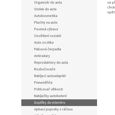
se př
Organizér do auta
chrá
Stolek do auta
opět
Autokosmetika
Plachty na auto
Povinná výbava
Osvětlení vozidel
Auto zrcátka
Palivová čerpadla
Antiradary
Reproduktory do auta
Rozbočovače
Nabíjecí autoadaptér
Pneuměřiče
Pohlcovač vlhkosti
Nabíječky autobaterií
Doplňky do interiéru
Upínací popruhy s ráčnou