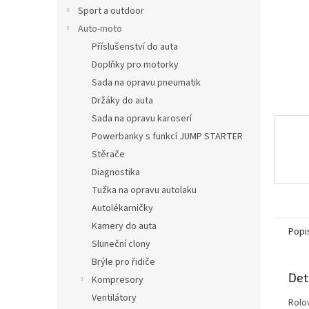
n
Sport a outdoor
e
Auto-moto
l
Příslušenství do auta
Doplňky pro motorky
Sada na opravu pneumatik
Držáky do auta
Sada na opravu karoserí
Powerbanky s funkcí JUMP STARTER
Stěrače
Diagnostika
Tužka na opravu autolaku
Autolékarničky
Kamery do auta
Popi
Sluneční clony
Brýle pro řidiče
Det
Kompresory
Ventilátory
Rolo