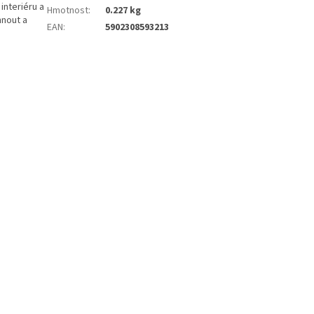
interiéru a
Hmotnost
:
0.227 kg
hnout a
EAN
:
5902308593213