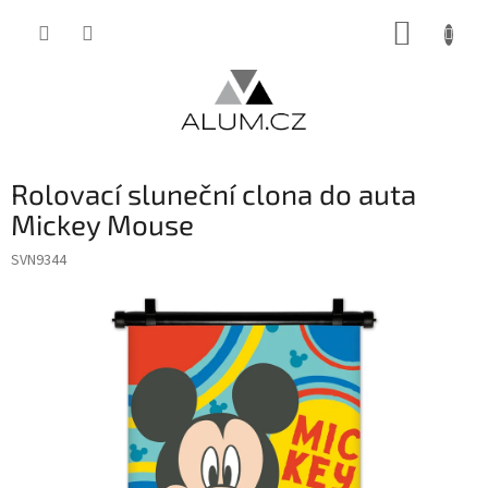
Přejít
NÁKUP
na
obsah
KOŠÍK
Rolovací sluneční clona do auta
Mickey Mouse
SVN9344