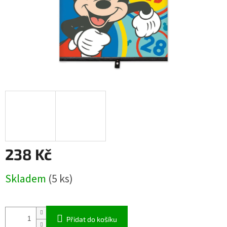
238 Kč
Měrná
Skladem
(5 ks)
cena:
Přidat do košíku