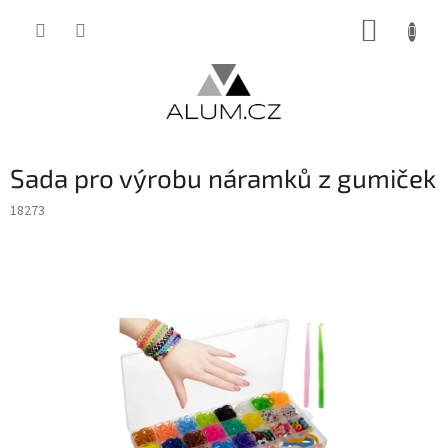
Přejít
NÁKUP
na
obsah
KOŠÍK
Sada pro výrobu náramků z gumiček
18273
INVENTURA OK