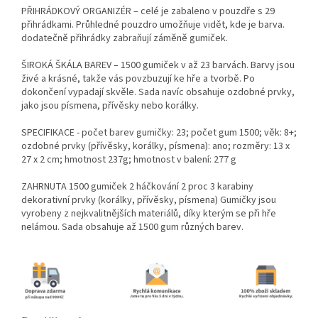
PŘIHRÁDKOVÝ ORGANIZÉR – celé je zabaleno v pouzdře s 29
přihrádkami. Průhledné pouzdro umožňuje vidět, kde je barva.
dodatečně přihrádky zabraňují záměně gumiček.
ŠIROKÁ ŠKÁLA BAREV – 1500 gumiček v až 23 barvách. Barvy jsou
živé a krásné, takže vás povzbuzují ke hře a tvorbě. Po
dokončení vypadají skvěle. Sada navíc obsahuje ozdobné prvky,
jako jsou písmena, přívěsky nebo korálky.
SPECIFIKACE - počet barev gumičky: 23; počet gum 1500; věk: 8+;
ozdobné prvky (přívěsky, korálky, písmena): ano; rozměry: 13 x
27 x 2 cm; hmotnost 237g; hmotnost v balení: 277 g
ZAHRNUTA 1500 gumiček 2 háčkování 2 proc 3 karabiny
dekorativní prvky (korálky, přívěsky, písmena) Gumičky jsou
vyrobeny z nejkvalitnějších materiálů, díky kterým se při hře
nelámou. Sada obsahuje až 1500 gum různých barev.