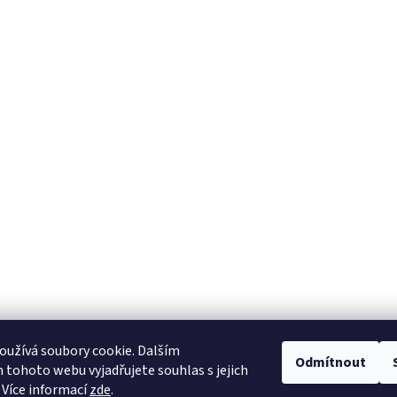
užívá soubory cookie. Dalším
Odmítnout
tohoto webu vyjadřujete souhlas s jejich
 Více informací
zde
.