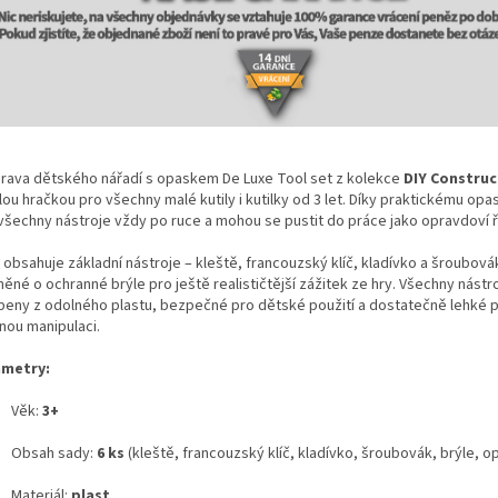
rava dětského nářadí s opaskem De Luxe Tool set z kolekce
DIY Construc
ou hračkou pro všechny malé kutily i kutilky od 3 let. Díky praktickému opa
 všechny nástroje vždy po ruce a mohou se pustit do práce jako opravdoví ř
obsahuje základní nástroje – kleště, francouzský klíč, kladívko a šroubová
ěné o ochranné brýle pro ještě realističtější zážitek ze hry. Všechny nástr
beny z odolného plastu, bezpečné pro dětské použití a dostatečně lehké 
nou manipulaci.
metry:
Věk:
3+
Obsah sady:
6 ks
(kleště, francouzský klíč, kladívko, šroubovák, brýle, o
Materiál:
plast