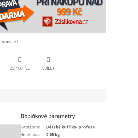
informace
ZEPTAT SE
SDÍLET
Doplňkové parametry
Kategorie
:
Dětské kufříky- profese
Hmotnost
:
0.55 kg