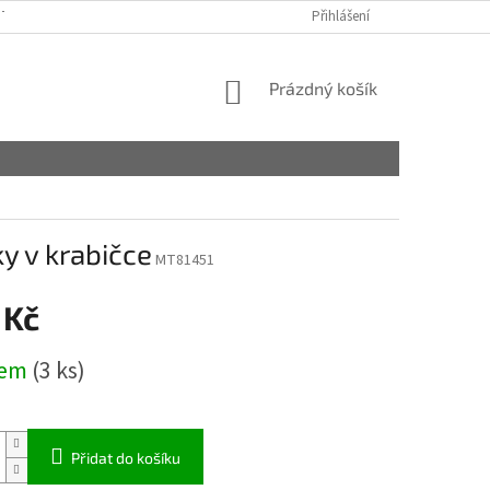
TAKTY
OBCHODNÍ PODMÍNKY
PODMÍNKY OCHRANY OSOBNÍCH ÚDA
Přihlášení
NÁKUPNÍ
Prázdný košík
KOŠÍK
y v krabičce
MT81451
 Kč
dem
(3 ks)
Přidat do košíku