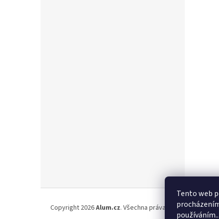
Z
Tento web po
á
procházením 
Copyright 2026
Alum.cz
. Všechna práva vyhrazena.
p
používáním..