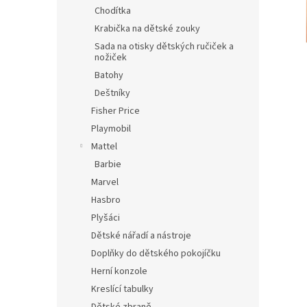
n
Chodítka
e
Krabička na dětské zouky
l
Sada na otisky dětských ručiček a
nožiček
Batohy
Deštníky
Fisher Price
Playmobil
Mattel
Barbie
Marvel
Hasbro
Plyšáci
Dětské nářadí a nástroje
Doplňky do dětského pokojíčku
Herní konzole
Kreslící tabulky