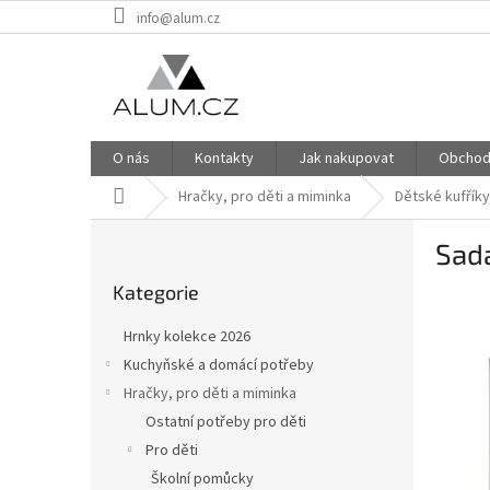
Přejít
info@alum.cz
na
obsah
O nás
Kontakty
Jak nakupovat
Obchod
Domů
Hračky, pro děti a miminka
Dětské kufřík
P
Sada
o
Přeskočit
s
Kategorie
kategorie
t
r
Hrnky kolekce 2026
a
Kuchyňské a domácí potřeby
n
Hračky, pro děti a miminka
n
í
Ostatní potřeby pro děti
p
Pro děti
a
Školní pomůcky