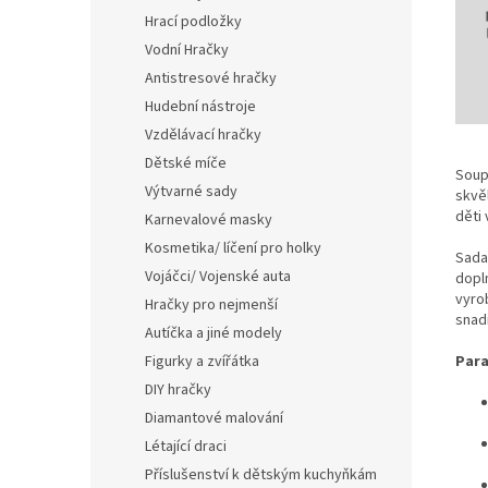
Hrací podložky
Vodní Hračky
Antistresové hračky
Hudební nástroje
Vzdělávací hračky
Dětské míče
Soup
Výtvarné sady
skvěl
děti
Karnevalové masky
Kosmetika/ líčení pro holky
Sada 
Vojáčci/ Vojenské auta
dopln
vyro
Hračky pro nejmenší
snad
Autíčka a jiné modely
Figurky a zvířátka
Para
DIY hračky
Diamantové malování
Létající draci
Příslušenství k dětským kuchyňkám