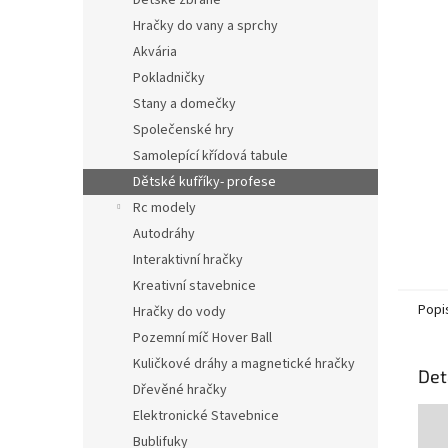
Dětské zbraně
Hračky do vany a sprchy
Akvária
Pokladničky
Stany a domečky
Společenské hry
Samolepící křídová tabule
Dětské kufříky- profese
Rc modely
Autodráhy
Interaktivní hračky
Kreativní stavebnice
Popi
Hračky do vody
Pozemní míč Hover Ball
Kuličkové dráhy a magnetické hračky
Det
Dřevěné hračky
Elektronické Stavebnice
Bublifuky