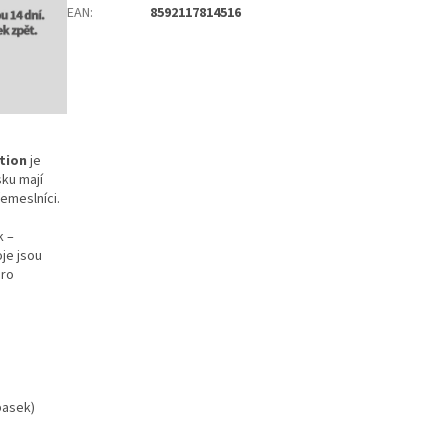
EAN
:
8592117814516
tion
je
sku mají
emeslníci.
k –
oje jsou
pro
pasek)