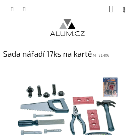
Přejít
NÁKUP
na
obsah
KOŠÍK
Sada nářadí 17ks na kartě
MT81406