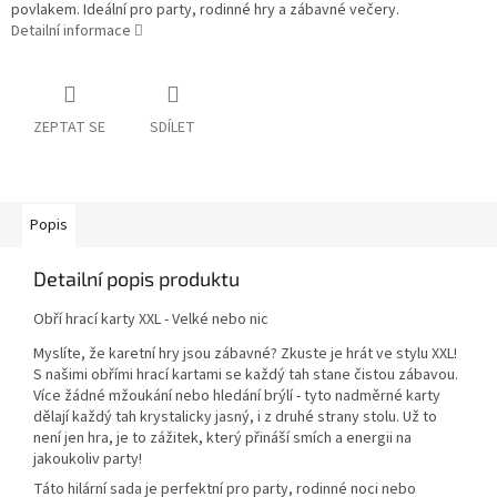
povlakem. Ideální pro party, rodinné hry a zábavné večery.
Detailní informace
ZEPTAT SE
SDÍLET
Popis
Detailní popis produktu
Obří hrací karty XXL - Velké nebo nic
Myslíte, že karetní hry jsou zábavné? Zkuste je hrát ve stylu XXL!
S našimi obřími hrací kartami se každý tah stane čistou zábavou.
Více žádné mžoukání nebo hledání brýlí - tyto nadměrné karty
dělají každý tah krystalicky jasný, i z druhé strany stolu. Už to
není jen hra, je to zážitek, který přináší smích a energii na
jakoukoliv party!
Táto hilární sada je perfektní pro party, rodinné noci nebo