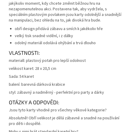
jakýkoliv moment, kdy chcete změnit běžnou hru na
nezapomenutelnou akci. Postavena tak, aby vydržela, s
speciálním plastovým povlakem jsou karty odolnější a snadnější
na manipulaci, bez ohledu na to, jak divoká hra bude.
obří design přidává zábavu a smích k jakékoliv hře
velký tisk snadné vidění, i z dálky
odolný materiál odolává ohýbání a trvá dlouho
VLASTNOSTI:
materiall: plastový potah pro lepší odolnost
velikost karet: 28 x 20,5 cm
Sada: 54 karet
balení: barevná dárková krabice
styl: zábavný a nadměrný - perfektní pro party a dárky
OTÁZKY A ODPOVĚDI:
Jsou tyto karty vhodné pro všechny věkové kategorie?
Absolutně! Obří velikost je dělá zábavné a snadné na používání
pro děti i dospělé.
Mohu s nimi hrát standardní karetní hry?