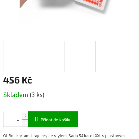
456 Kč
Měrná
Skladem
(3 ks)
cena:
Přidat do košíku
Obřími kartami hraje hry se stylem! Sada 54 karet XXL s plastovým