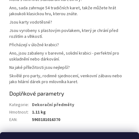
Ano, sada zahrnuje 54 tradičních karet, takže můžete hrát
jakoukoli klasickou hru, kterou znáte.
Jsou karty vodotěsné?
Jsou vyrobeny s plastovým povlakem, který je chrání před
rozlitím a vlhkostí.
Přicházejí v úložné krabici?
Ano, jsou zabaleny v barevné, solidní krabici - perfektní pro
uskladnění nebo dárkování.
Na jaké příležitosti jsou nejlepší?
Skvělé pro party, rodinné sjednocení, venkovní zábavu nebo
jako hilární dárek pro milovníka karet.
Doplňkové parametry
Kategorie
:
Dekorační předměty
Hmotnost
:
1.11 kg
EAN
:
5903181016370
Z