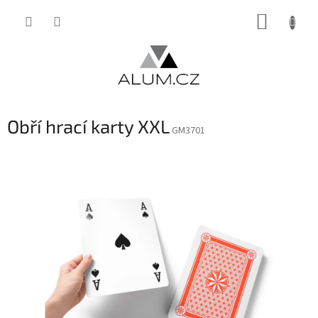
Přejít
NÁKUP
na
obsah
KOŠÍK
Obří hrací karty XXL
GM3701