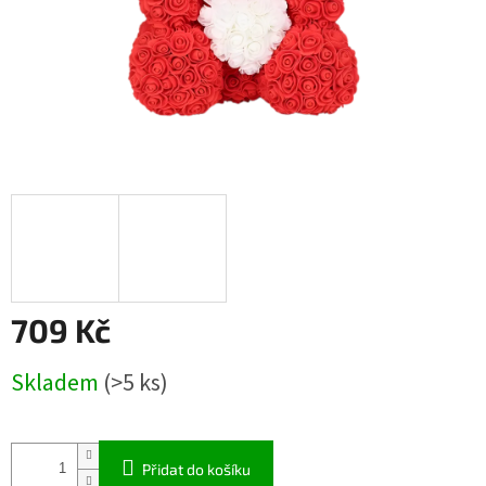
709 Kč
Měrná
Skladem
(>5 ks)
cena:
Přidat do košíku