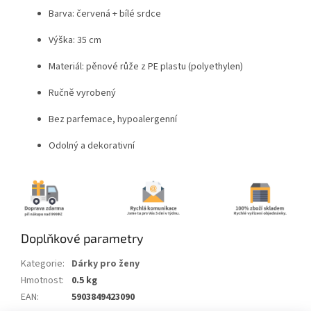
Barva: červená + bílé srdce
Výška: 35 cm
Materiál: pěnové růže z PE plastu (polyethylen)
Ručně vyrobený
Bez parfemace, hypoalergenní
Odolný a dekorativní
Doplňkové parametry
Kategorie
:
Dárky pro ženy
Hmotnost
:
0.5 kg
EAN
:
5903849423090