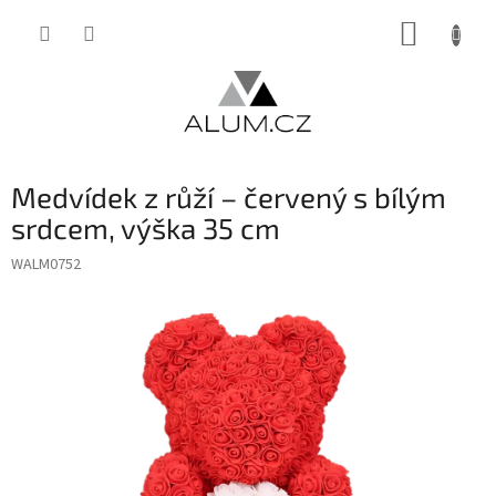
Přejít
NÁKUP
na
obsah
KOŠÍK
Medvídek z růží – červený s bílým
srdcem, výška 35 cm
WALM0752