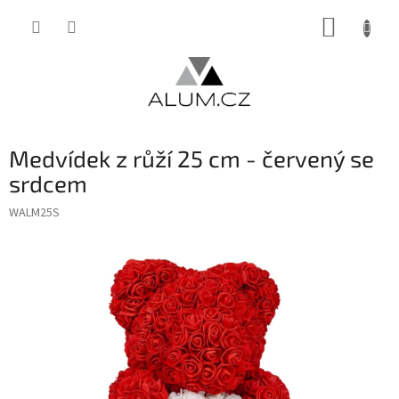
Přejít
NÁKUP
na
obsah
KOŠÍK
Medvídek z růží 25 cm - červený se
srdcem
WALM25S