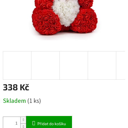
338 Kč
Měrná
Skladem
(1 ks)
cena:
Přidat do košíku