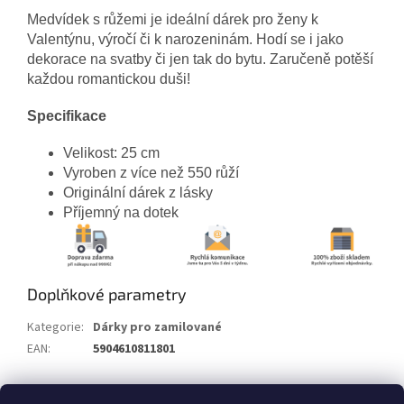
Medvídek s růžemi je ideální dárek pro ženy k
Valentýnu, výročí či k narozeninám. Hodí se i jako
dekorace na svatby či jen tak do bytu. Zaručeně potěší
každou romantickou duši!
Specifikace
Velikost: 25 cm
Vyroben z více než 550 růží
Originální dárek z lásky
Příjemný na dotek
Doplňkové parametry
Kategorie
:
Dárky pro zamilované
EAN
:
5904610811801
Z