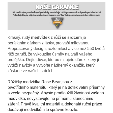
Krásný, rudý
medvídek z růží se srdcem
je
perfektním dárkem z lásky, pro vaši milovanou.
Propracovaný design, roztomilost a více než 550 květů
růží zaručí, že vykouzlíte úsměv na tváři vašeho
protějšku. Dejte dívce, kterou milujete dárek, který ji
vydrží navždy a vytvořte nádherný okamžik, který
zůstane ve vašich srdcích.
Růžičky medvídka Rose Bear jsou z
prvotřídního
materiálu, který je na dotek velmi příjemný
a zcela bezpečný.
Abyste prodloužili životnost vašeho
medvídka, nevystavujte ho přímému slunečnímu
záření. Právě kvalitní materiál a dokonalá ruční práce
dodávají medvídkům to správné kouzlo.