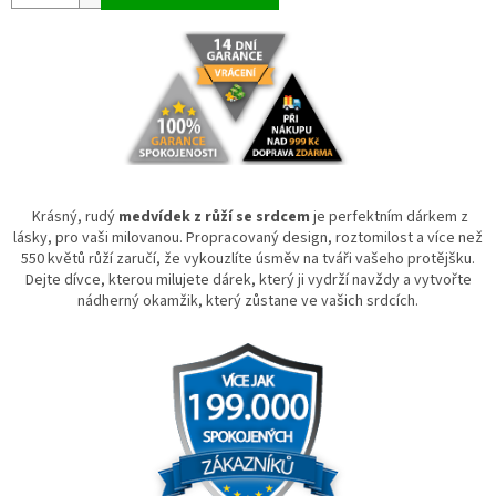
Krásný, rudý
medvídek z růží se srdcem
je perfektním dárkem z
lásky, pro vaši milovanou. Propracovaný design, roztomilost a více než
550 květů růží zaručí, že vykouzlíte úsměv na tváři vašeho protějšku.
Dejte dívce, kterou milujete dárek, který ji vydrží navždy a vytvořte
nádherný okamžik, který zůstane ve vašich srdcích.