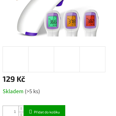
129 Kč
Měrná
Skladem
(>5 ks)
cena:
Přidat do košíku