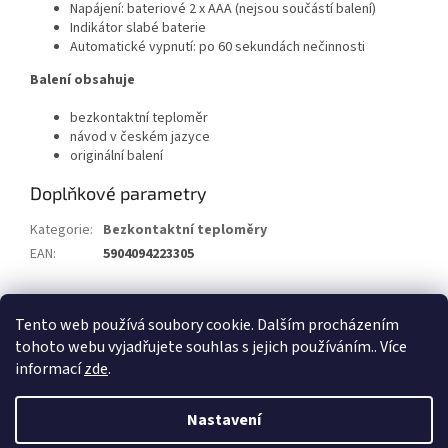
Napájení: bateriové 2 x AAA (nejsou součástí balení)
Indikátor slabé baterie
Automatické vypnutí: po 60 sekundách nečinnosti
Balení obsahuje
bezkontaktní teploměr
návod v českém jazyce
originální balení
Doplňkové parametry
Kategorie
:
Bezkontaktní teploměry
EAN
:
5904094223305
Z
Tento web používá soubory cookie. Dalším procházením
á
tohoto webu vyjadřujete souhlas s jejich používáním.. Více
Vytvořil Shoptet
p
informací
zde
.
a
t
Copyright 2026
Alum.cz
. Všechna práva vyhrazena.
Nastavení
í