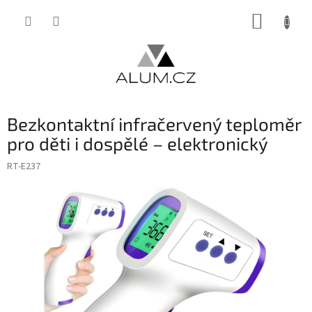
Přejít
NÁKUP
na
obsah
KOŠÍK
Bezkontaktní infračervený teploměr
pro děti i dospělé – elektronický
RT-E237