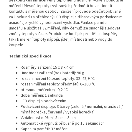
Bezkontaktní infračervený teploměr umožňuje rychlé a pohodlné
měření tělesné teploty i vybraných předmětů bez nutnosti
kontaktu s měřenou osobou. Zařízení provede odečet přibližně
za 1 sekundu a přehledný LCD displej s tříbarevným podsvícením
usnadňuje rychlé vyhodnocení výsledku. Funkce paměti
umožňuje uložit až 32 měření, díky čemuž lze snadněji sledovat
změny teploty v čase. Produkt se hodí jak pro děti a dospělé,
tak i k měření teploty nápojů, jídel, místnosti nebo vody do
koupele.
Technická specifikace
Rozměry zařízení: 15 x 8 x 4 cm
Hmotnost zařízení (bez baterií): 90 g
rozsah měření tělesné teploty: 32–42,9 °C
rozsah měření teploty předmětů: 0–100 °C
přesnost měření: +/- 0,2 °C
doba měření: 1 sekunda
LCD displej s podsvícením
Podsvícení displeje: 3 barvy (zelená / normální, oranžová /
mírná horečka, červená / vysoká horečka)
Vzdálenost měření: 3 cm – 5 cm
Automatické vypnutí: přibližně po 15 sekundách
Kapacita paměti: 32 měření