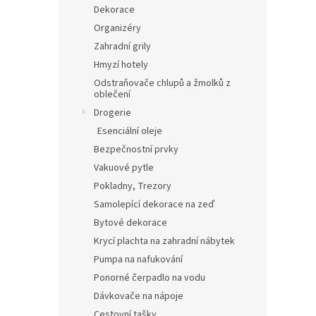
Dekorace
Organizéry
Zahradní grily
Hmyzí hotely
Odstraňovače chlupů a žmolků z
oblečení
Drogerie
Esenciální oleje
Bezpečnostní prvky
Vakuové pytle
Pokladny, Trezory
Samolepící dekorace na zeď
Bytové dekorace
Krycí plachta na zahradní nábytek
Pumpa na nafukování
Ponorné čerpadlo na vodu
Dávkovače na nápoje
Cestovní tašky