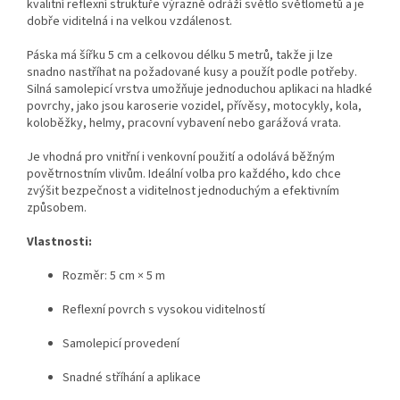
kvalitní reflexní struktuře výrazně odráží světlo světlometů a je
dobře viditelná i na velkou vzdálenost.
Páska má šířku 5 cm a celkovou délku 5 metrů, takže ji lze
snadno nastříhat na požadované kusy a použít podle potřeby.
Silná samolepicí vrstva umožňuje jednoduchou aplikaci na hladké
povrchy, jako jsou karoserie vozidel, přívěsy, motocykly, kola,
koloběžky, helmy, pracovní vybavení nebo garážová vrata.
Je vhodná pro vnitřní i venkovní použití a odolává běžným
povětrnostním vlivům. Ideální volba pro každého, kdo chce
zvýšit bezpečnost a viditelnost jednoduchým a efektivním
způsobem.
Vlastnosti:
Rozměr: 5 cm × 5 m
Reflexní povrch s vysokou viditelností
Samolepicí provedení
Snadné stříhání a aplikace