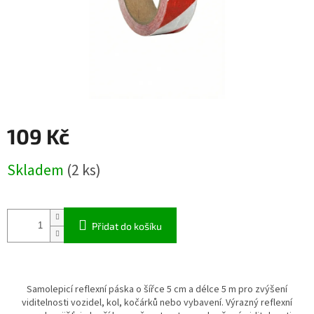
109 Kč
Měrná
Skladem
(2 ks)
cena:
Přidat do košíku
Samolepicí reflexní páska o šířce 5 cm a délce 5 m pro zvýšení
viditelnosti vozidel, kol, kočárků nebo vybavení. Výrazný reflexní