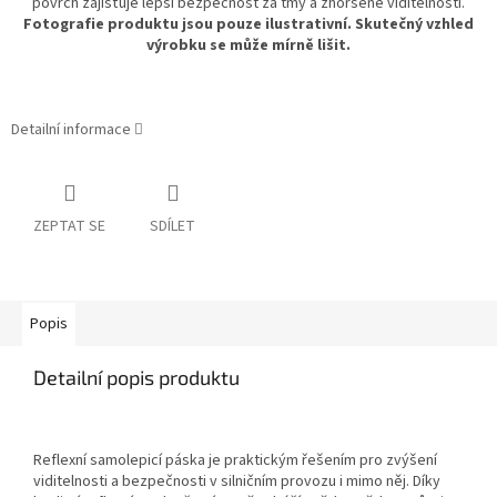
povrch zajišťuje lepší bezpečnost za tmy a zhoršené viditelnosti.
Fotografie produktu jsou pouze ilustrativní. Skutečný vzhled
výrobku se může mírně lišit.
Detailní informace
ZEPTAT SE
SDÍLET
Popis
Detailní popis produktu
Reflexní samolepicí páska je praktickým řešením pro zvýšení
viditelnosti a bezpečnosti v silničním provozu i mimo něj. Díky