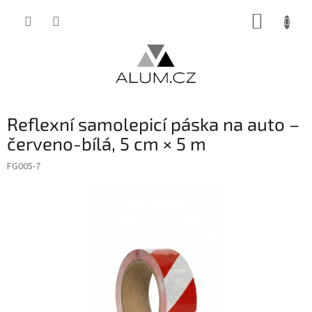
Přejít
NÁKUP
na
obsah
KOŠÍK
Reflexní samolepicí páska na auto –
červeno-bílá, 5 cm × 5 m
FG005-7